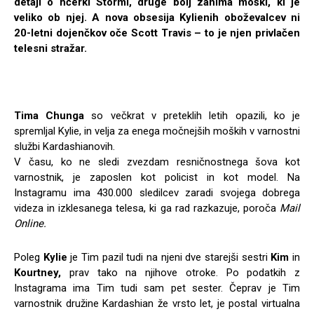
detajl o hčerki Stormi, druge bolj zanima moški, ki je
veliko ob njej. A nova obsesija Kylienih oboževalcev ni
20-letni dojenčkov oče Scott Travis – to je njen privlačen
telesni stražar.
Tima Chunga
so večkrat v preteklih letih opazili, ko je
spremljal Kylie, in velja za enega močnejših moških v varnostni
službi Kardashianovih.
V času, ko ne sledi zvezdam resničnostnega šova kot
varnostnik, je zaposlen kot policist in kot model. Na
Instagramu ima 430.000 sledilcev zaradi svojega dobrega
videza in izklesanega telesa, ki ga rad razkazuje, poroča
Mail
Online.
Poleg
Kylie
je Tim pazil tudi na njeni dve starejši sestri
Kim
in
Kourtney,
prav tako na njihove otroke. Po podatkih z
Instagrama ima Tim tudi sam pet sester. Čeprav je Tim
varnostnik družine Kardashian že vrsto let, je postal virtualna