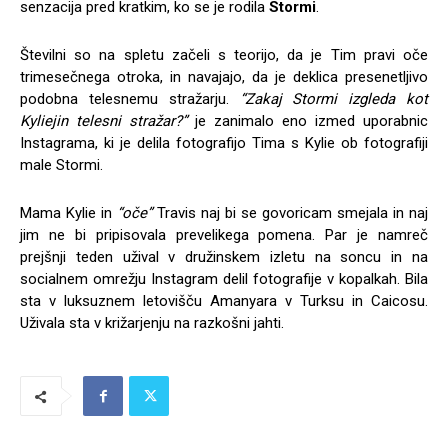
senzacija pred kratkim, ko se je rodila
Stormi
.
Številni so na spletu začeli s teorijo, da je Tim pravi oče
trimesečnega otroka, in navajajo, da je deklica presenetljivo
podobna telesnemu stražarju.
“Zakaj Stormi izgleda kot
Kyliejin telesni stražar?”
je zanimalo eno izmed uporabnic
Instagrama, ki je delila fotografijo Tima s Kylie ob fotografiji
male Stormi.
Mama Kylie in
“oče”
Travis naj bi se govoricam smejala in naj
jim ne bi pripisovala prevelikega pomena. Par je namreč
prejšnji teden užival v družinskem izletu na soncu in na
socialnem omrežju Instagram delil fotografije v kopalkah. Bila
sta v luksuznem letovišču Amanyara v Turksu in Caicosu.
Uživala sta v križarjenju na razkošni jahti.