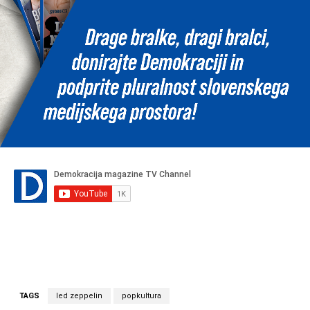
TAGS
led zeppelin
popkultura