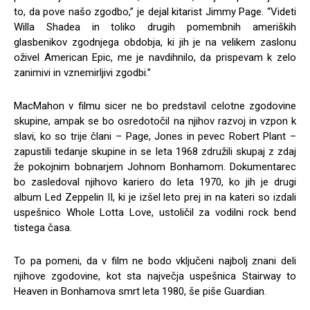
to, da pove našo zgodbo,” je dejal kitarist Jimmy Page. “Videti
Willa Shadea in toliko drugih pomembnih ameriških
glasbenikov zgodnjega obdobja, ki jih je na velikem zaslonu
oživel American Epic, me je navdihnilo, da prispevam k zelo
zanimivi in vznemirljivi zgodbi.”
MacMahon v filmu sicer ne bo predstavil celotne zgodovine
skupine, ampak se bo osredotočil na njihov razvoj in vzpon k
slavi, ko so trije člani – Page, Jones in pevec Robert Plant –
zapustili tedanje skupine in se leta 1968 združili skupaj z zdaj
že pokojnim bobnarjem Johnom Bonhamom. Dokumentarec
bo zasledoval njihovo kariero do leta 1970, ko jih je drugi
album Led Zeppelin II, ki je izšel leto prej in na kateri so izdali
uspešnico Whole Lotta Love, ustoličil za vodilni rock bend
tistega časa.
To pa pomeni, da v film ne bodo vključeni najbolj znani deli
njihove zgodovine, kot sta največja uspešnica Stairway to
Heaven in Bonhamova smrt leta 1980, še piše Guardian.