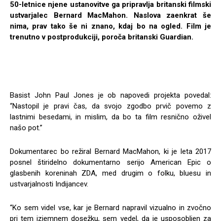
50-letnice njene ustanovitve ga pripravlja britanski filmski
ustvarjalec Bernard MacMahon. Naslova zaenkrat še
nima, prav tako še ni znano, kdaj bo na ogled. Film je
trenutno v postprodukciji, poroča britanski Guardian.
Basist John Paul Jones je ob napovedi projekta povedal:
“Nastopil je pravi čas, da svojo zgodbo prvič povemo z
lastnimi besedami, in mislim, da bo ta film resnično oživel
našo pot.”
Dokumentarec bo režiral Bernard MacMahon, ki je leta 2017
posnel štiridelno dokumentarno serijo American Epic o
glasbenih koreninah ZDA, med drugim o folku, bluesu in
ustvarjalnosti Indijancev.
“Ko sem videl vse, kar je Bernard napravil vizualno in zvočno
pri tem izjemnem dosežku, sem vedel, da je usposobljen za