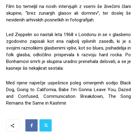
Film bo temeljil na novih intervjujih z vsemi še živečimi člani
skupine, “brez zunanjih glasov ali domnev”, ter doslej še
nevidenih arhivskih posnetkih in fotografijah.
Led Zeppelin so nastali leta 1968 v Londonu in se v glasbeno
zgodovino zapisali kot ena najbolj vplivnih zasedb, ki je s
svojimi raznolikimi glasbenimi vplivi, kot so blues, psihadelija in
folk glasba, odločilno prispevala k razvoju hard rocka. Po
Bonhamovi smrti je skupina uradno prenehala delovati, a se je
kasneje še nekajkrat sestala.
Med njene največje uspešnice poleg omenjenih sodijo Black
Dog, Going to California, Babe I’m Gonna Leave You, Dazed
and Confused, Communication Breakdown, The Song
Remains the Same in Kashmir.