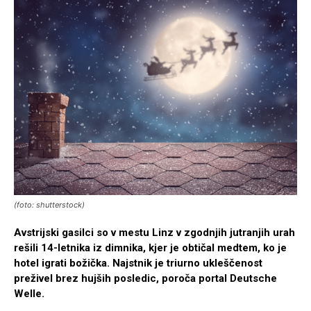
(foto: shutterstock)
Avstrijski gasilci so v mestu Linz v zgodnjih jutranjih urah
rešili 14-letnika iz dimnika, kjer je obtičal medtem, ko je
hotel igrati božička. Najstnik je triurno ukleščenost
preživel brez hujših posledic, poroča portal Deutsche
Welle.