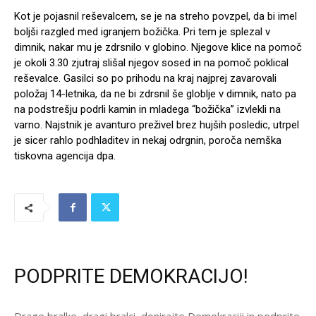
Kot je pojasnil reševalcem, se je na streho povzpel, da bi imel
boljši razgled med igranjem božička. Pri tem je splezal v
dimnik, nakar mu je zdrsnilo v globino. Njegove klice na pomoč
je okoli 3.30 zjutraj slišal njegov sosed in na pomoč poklical
reševalce. Gasilci so po prihodu na kraj najprej zavarovali
položaj 14-letnika, da ne bi zdrsnil še globlje v dimnik, nato pa
na podstrešju podrli kamin in mladega “božička” izvlekli na
varno. Najstnik je avanturo preživel brez hujših posledic, utrpel
je sicer rahlo podhladitev in nekaj odrgnin, poroča nemška
tiskovna agencija dpa.
PODPRITE DEMOKRACIJO!