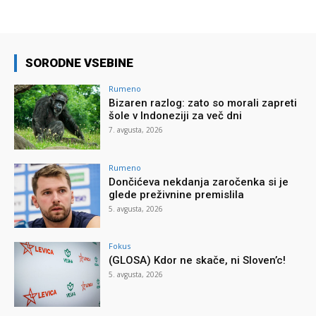
SORODNE VSEBINE
Rumeno
Bizaren razlog: zato so morali zapreti
šole v Indoneziji za več dni
7. avgusta, 2026
Rumeno
Dončićeva nekdanja zaročenka si je
glede preživnine premislila
5. avgusta, 2026
Fokus
(GLOSA) Kdor ne skače, ni Sloven’c!
5. avgusta, 2026