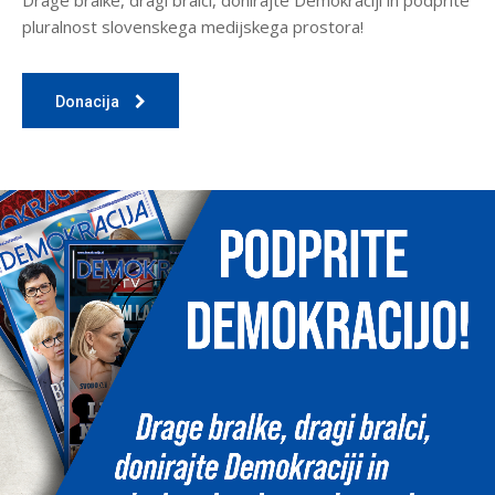
Drage bralke, dragi bralci, donirajte Demokraciji in podprite
pluralnost slovenskega medijskega prostora!
Donacija