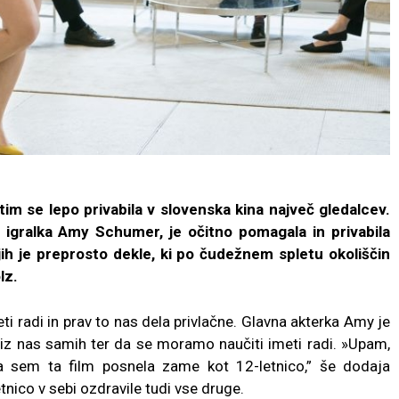
im se lepo privabila v slovenska kina največ gledalcev.
a igralka Amy Schumer, je očitno pomagala in privabila
jih je preprosto dekle, ki po čudežnem spletu okoliščin
lz.
 radi in prav to nas dela privlačne. Glavna akterka Amy je
 iz nas samih ter da se moramo naučiti imeti radi. »Upam,
a sem ta film posnela zame kot 12-letnico,” še dodaja
nico v sebi ozdravile tudi vse druge.