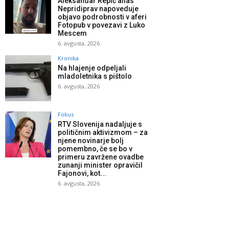
Aleksandar Repić alias
Nepridiprav napoveduje
objavo podrobnosti v aferi
Fotopub v povezavi z Luko
Mescem
6. avgusta, 2026
Kronika
Na hlajenje odpeljali
mladoletnika s pištolo
6. avgusta, 2026
Fokus
RTV Slovenija nadaljuje s
političnim aktivizmom – za
njene novinarje bolj
pomembno, če se bo v
primeru zavržene ovadbe
zunanji minister opravičil
Fajonovi, kot...
6. avgusta, 2026