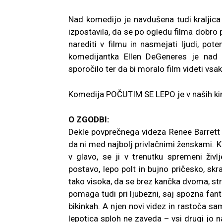
Nad komedijo je navdušena tudi kraljic
izpostavila, da se po ogledu filma dobro p
narediti v filmu in nasmejati ljudi, pote
komedijantka Ellen DeGeneres je nad
sporočilo ter da bi moralo film videti vsa
Komedija POČUTIM SE LEPO je v naših kin
O ZGODBI:
Dekle povprečnega videza Renee Barrett
da ni med najbolj privlačnimi ženskami. 
v glavo, se ji v trenutku spremeni živ
postavo, lepo polt in bujno pričesko, sk
tako visoka, da se brez kančka dvoma, str
pomaga tudi pri ljubezni, saj spozna fant
bikinkah. A njen novi videz in rastoča s
lepotica sploh ne zaveda – vsi drugi jo n