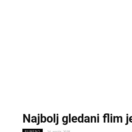
Najbolj gledani flim 
24. aprila, 2018
RUMENO