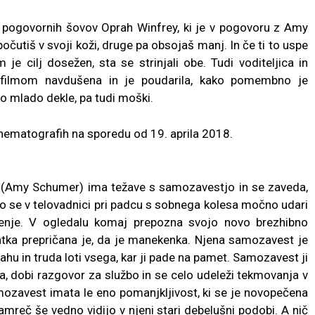
a pogovornih šovov Oprah Winfrey, ki je v pogovoru z Amy
očutiš v svoji koži, druge pa obsojaš manj. In če ti to uspe
m je cilj dosežen, sta se strinjali obe. Tudi voditeljica in
 filmom navdušena in je poudarila, kako pomembno je
ko mlado dekle, pa tudi moški.
ematografih na sporedu od 19. aprila 2018.
 (Amy Schumer) ima težave s samozavestjo in se zaveda,
Ko se v telovadnici pri padcu s sobnega kolesa močno udari
ljenje. V ogledalu komaj prepozna svojo novo brezhibno
ratka prepričana je, da je manekenka. Njena samozavest je
ahu in truda loti vsega, kar ji pade na pamet. Samozavest ji
a, dobi razgovor za službo in se celo udeleži tekmovanja v
amozavest imata le eno pomanjkljivost, ki se je novopečena
amreč še vedno vidijo v njeni stari debelušni podobi. A nič