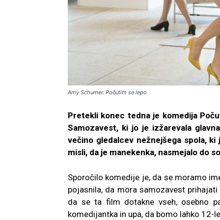
Amy Schumer. Počutim se lepo
Pretekli konec tedna je komedija Počut
Samozavest, ki jo je izžarevala glavn
večino gledalcev nežnejšega spola, ki 
misli, da je manekenka, nasmejalo do so
Sporočilo komedije je, da se moramo imeti
pojasnila, da mora samozavest prihajati
da se ta film dotakne vseh, osebno p
komedijantka in upa, da bomo lahko 12-let