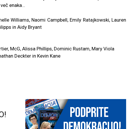
o več enaka…
le Williams, Naomi Campbell, Emily Ratajkowski, Lauren
lipps in Aidy Bryant
er, McG, Alissa Phillips, Dominic Rustam, Mary Viola
athan Deckter in Kevin Kane
O!