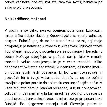
odpira kar nekaj podjetij, kot sta Yaskava, Rotis, nekatera pa
širijo svojo proizvodnjo.
Neizkoriščene možnosti
V občini je še veliko neizkoriščenega potenciala. Izobraženi
mladi težko dobijo službo v Kočevju, zato še vedno odhajajo
drugam. Bubnjić upa, da se bo trend kmalu obrnil, saj imajo
program, ki je naravnan k mladim in k reševanju njihovih težav.
Tudi stanje na področju podjetništva se po njegovih besedah v
občini Kočevje izboljšuje, a počasi, saj je bilo v minulih
mandatih veliko zamujenega in je v enem mandatu težko
nadomestiti večletne zaostanke: »Pričakujem, da bomo imeli v
prihodnjih štirih letih poslanca, ki bo znal povezovati in
poslušati ter s svojo vztrajnostjo doseči, da se bo občina
razvijala s polno paro in da bo kmalu ena uspešnejših občin. V
vseh teh letih nam je manjkal poslanec, ki bi bil povezovalen,
odločen in vztrajen in ki bi kaj naredil za občino, v ozadju pa
pustil svoje strankarske in osebne interese,« je prepričan Luka
Bubnjić. Po njegovem mnenju tudi Slovenija potrebuje