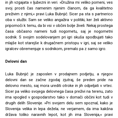
in jih vzgajata v ljubezni in veri. »Družina mi veliko pomeni, ves
svoj prosti čas namenim njenim članom, da ga kvalitetno
preživim z njimi,« pravi Luka Bubnjić. Sicer pa sta s partnerico
oba v službi. Sam se veliko angažira v politiki, ker želi aktivno
pripomoči k temu, da bi vsi v občini bolje živeli. Nekaj prostega
časa občasno nameni tudi nogometu, saj je nogometni
sodnik. S svojim sodelovanjem pri igri skuša spodbujati tako
mlajše kot starejše k drugačnem pristopu v igri, saj se veliko
igralcev obremenjuje s sodnikom, premalo pa z samo igro.
Delovni dan
Luka Bubnjić je zaposlen v prodajnem podjetju, a njegov
delovni dan se začne zgodaj zjutraj, še preden pride na
delovno mesto, saj mora urediti otroke in jih odpeljati v vrtec.
Sicer pa veliko svojega delovnega časa preživi na terenu, zato
ima vpogled v gospodarstvo tako v domači občini kot tudi v
drugih delih Slovenije. »Pri svojem delu sem spoznal, kako je
Slovenija velika in lepa dežela; ne verjamem, da ima kakšna
država toliko naravnih lepot, kot jih ima Slovenija,« pravi