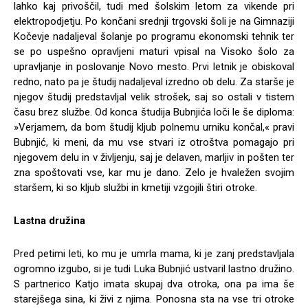
lahko kaj privoščil, tudi med šolskim letom za vikende pri
elektropodjetju. Po končani srednji trgovski šoli je na Gimnaziji
Kočevje nadaljeval šolanje po programu ekonomski tehnik ter
se po uspešno opravljeni maturi vpisal na Visoko šolo za
upravljanje in poslovanje Novo mesto. Prvi letnik je obiskoval
redno, nato pa je študij nadaljeval izredno ob delu. Za starše je
njegov študij predstavljal velik strošek, saj so ostali v tistem
času brez službe. Od konca študija Bubnjića loči le še diploma:
»Verjamem, da bom študij kljub polnemu urniku končal,« pravi
Bubnjić, ki meni, da mu vse stvari iz otroštva pomagajo pri
njegovem delu in v življenju, saj je delaven, marljiv in pošten ter
zna spoštovati vse, kar mu je dano. Zelo je hvaležen svojim
staršem, ki so kljub službi in kmetiji vzgojili štiri otroke.
Lastna družina
Pred petimi leti, ko mu je umrla mama, ki je zanj predstavljala
ogromno izgubo, si je tudi Luka Bubnjić ustvaril lastno družino.
S partnerico Katjo imata skupaj dva otroka, ona pa ima še
starejšega sina, ki živi z njima. Ponosna sta na vse tri otroke