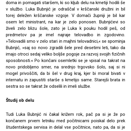
doma in pomagati staršem, ki so kljub delu na kmetiji hodili še
v službo. Luka Bubnjić je odraščal v krščanski družini in bil
torej deležen krščanske vzgoje. V domači župniji je bil kar
osem let ministrant, na kar je zelo ponosen. Bubnjićevi so
živeli zelo blizu šole, zato je Luka k pouku hodil peš, od
predmetov pa je imel najraje telovadbo in zgodovino.
»Telovadili smo v zelo stari in majhni telovadnici,« se spominja
Bubnjić, »saj so novo zgradili šele pred desetimi leti, tako da
imajo otroci sedaj veliko boljše pogoje za razvoj svojih fizičnih
sposobnosti.« Po končani osemletki se je vpisal na takrat na
novo pridobljeno smer, na srednjo trgovsko šolo, saj si ni
mogel privoščiti, da bi šel v drug kraj, kjer bi moral bivati v
internatu in zapustiti starše s kmetijo same. Starejši brata in
sestra so se takrat že odselili in imeli službe.
Študij ob delu
Tudi Luka Bubnjić ni čakal križem rok, pač pa si je že po
končanem prvem letniku med počitnicami poiskal delo prek
študentskega servisa in delal vse počitnice, nato pa, da si je