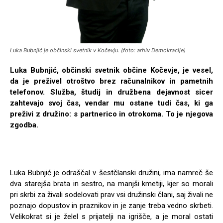
Luka Bubnjić je občinski svetnik v Kočevju. (foto: arhiv Demokracije)
Luka Bubnjić, občinski svetnik občine Kočevje, je vesel,
da je preživel otroštvo brez računalnikov in pametnih
telefonov. Služba, študij in družbena dejavnost sicer
zahtevajo svoj čas, vendar mu ostane tudi čas, ki ga
preživi z družino: s partnerico in otrokoma. To je njegova
zgodba.
Luka Bubnjić je odraščal v šestčlanski družini, ima namreč še
dva starejša brata in sestro, na manjši kmetiji, kjer so morali
pri skrbi za živali sodelovati prav vsi družinski člani, saj živali ne
poznajo dopustov in praznikov in je zanje treba vedno skrbeti.
Velikokrat si je želel s prijatelji na igrišče, a je moral ostati