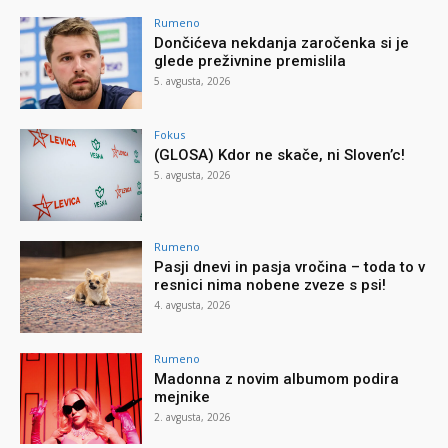
Rumeno
Dončićeva nekdanja zaročenka si je
glede preživnine premislila
5. avgusta, 2026
Fokus
(GLOSA) Kdor ne skače, ni Sloven’c!
5. avgusta, 2026
Rumeno
Pasji dnevi in pasja vročina – toda to v
resnici nima nobene zveze s psi!
4. avgusta, 2026
Rumeno
Madonna z novim albumom podira
mejnike
2. avgusta, 2026