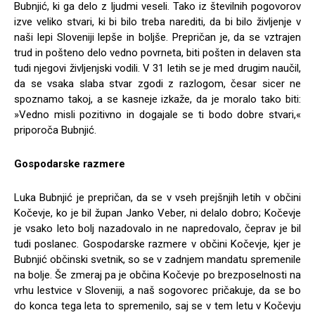
Bubnjić, ki ga delo z ljudmi veseli. Tako iz številnih pogovorov
izve veliko stvari, ki bi bilo treba narediti, da bi bilo življenje v
naši lepi Sloveniji lepše in boljše. Prepričan je, da se vztrajen
trud in pošteno delo vedno povrneta, biti pošten in delaven sta
tudi njegovi življenjski vodili. V 31 letih se je med drugim naučil,
da se vsaka slaba stvar zgodi z razlogom, česar sicer ne
spoznamo takoj, a se kasneje izkaže, da je moralo tako biti:
»Vedno misli pozitivno in dogajale se ti bodo dobre stvari,«
priporoča Bubnjić.
Gospodarske razmere
Luka Bubnjić je prepričan, da se v vseh prejšnjih letih v občini
Kočevje, ko je bil župan Janko Veber, ni delalo dobro; Kočevje
je vsako leto bolj nazadovalo in ne napredovalo, čeprav je bil
tudi poslanec. Gospodarske razmere v občini Kočevje, kjer je
Bubnjić občinski svetnik, so se v zadnjem mandatu spremenile
na bolje. Še zmeraj pa je občina Kočevje po brezposelnosti na
vrhu lestvice v Sloveniji, a naš sogovorec pričakuje, da se bo
do konca tega leta to spremenilo, saj se v tem letu v Kočevju