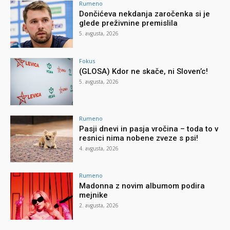
Rumeno
Dončićeva nekdanja zaročenka si je
glede preživnine premislila
5. avgusta, 2026
Fokus
(GLOSA) Kdor ne skače, ni Sloven’c!
5. avgusta, 2026
Rumeno
Pasji dnevi in pasja vročina – toda to v
resnici nima nobene zveze s psi!
4. avgusta, 2026
Rumeno
Madonna z novim albumom podira
mejnike
2. avgusta, 2026