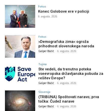
Fokus
Konec Golobove ere v policiji
6. avgusta, 2026
Fokus
»Demografska zima« ogroža
prihodnost slovenskega naroda
Gašper Blažič
-
6. avgusta, 2026
Tujina
Ste vedeli, da trenutno poteka
vseevropska državljanska pobuda za
rešitev Evrope?
Gašper Blažič
-
6. avgusta, 2026
Slovenija
(TRIBUNA) Spoštovati naravo; prva
točka: Čudež narave
Gašper Blažič
-
6. avgusta, 2026