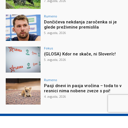
7. avgusta, 2026
Rumeno
Dončićeva nekdanja zaročenka si je
glede preživnine premislila
5. avgusta, 2026
Fokus
(GLOSA) Kdor ne skače, ni Sloven’c!
5. avgusta, 2026
Rumeno
Pasji dnevi in pasja vročina – toda to v
resnici nima nobene zveze s psi!
4. avgusta, 2026
O reviji
O podjetju
Splošni pogoji
Varstvo osebnih podatkov
Piškotki
Stik z nami
Oglaševanje
Naročilnica
Donacije