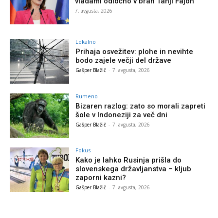
vladami odločno v bran Tanji Fajon
7. avgusta, 2026
Lokalno
Prihaja osvežitev: plohe in nevihte
bodo zajele večji del države
Gašper Blažič
-
7. avgusta, 2026
Rumeno
Bizaren razlog: zato so morali zapreti
šole v Indoneziji za več dni
Gašper Blažič
-
7. avgusta, 2026
Fokus
Kako je lahko Rusinja prišla do
slovenskega državljanstva – kljub
zaporni kazni?
Gašper Blažič
-
7. avgusta, 2026