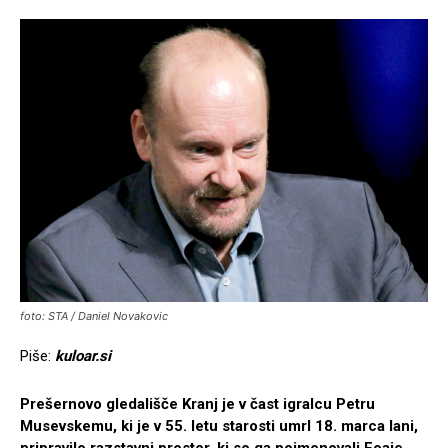
foto: STA / Daniel Novakovic
Piše:
kuloar.si
Prešernovo gledališče Kranj je v čast igralcu Petru
Musevskemu, ki je v 55. letu starosti umrl 18. marca lani,
pripravilo razstavni prostor, ki so ga poimenovali Foaje