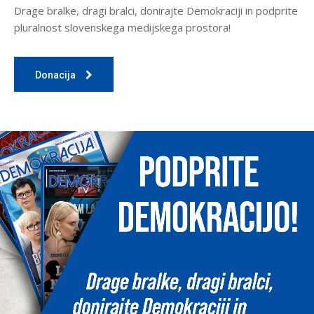
Drage bralke, dragi bralci, donirajte Demokraciji in podprite
pluralnost slovenskega medijskega prostora!
Donacija