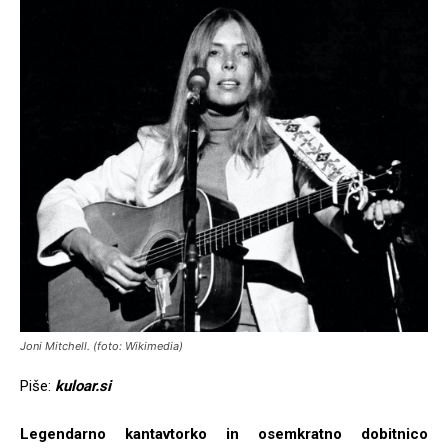
Joni Mitchell. (foto: Wikimedia)
Piše:
kuloar.si
Legendarno kantavtorko in osemkratno dobitnico