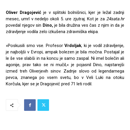
Oliver Dragojević
je v splitski bolnišnici, kjer je ležal zadnji
mesec, umrl v nedeljo okoli 5. ure zjutraj. Kot je za
24sata.hr
povedal njegov sin
Dino,
je bila družina ves čas z njim in da je
zdravljenje vodila zelo izkušena zdravniška ekipa.
»Poskusili smo vse. Profesor
Vrdoljak
, ki je vodil zdravljenje,
je najboljši v Evropi, ampak bolezen je bila močna. Postajal je
le še vse slabši in na koncu je samo zaspal. Ni imel bolečin ali
agonije, prav tako se ni mučil,« je pojasnil Dino, najstarejši
izmed treh Oliverjevih sinov. Zadnje slovo od legendarnega
pevca, znanega po vsem svetu, bo v Veli Luki na otoku
Korčula, kjer se je Dragojević pred 71 leti rodil.