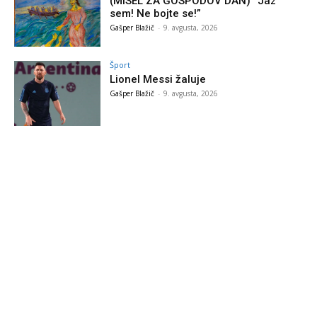
(MISEL ZA GOSPODOV DAN) “Jaz
sem! Ne bojte se!”
Gašper Blažič
-
9. avgusta, 2026
Šport
Lionel Messi žaluje
Gašper Blažič
-
9. avgusta, 2026