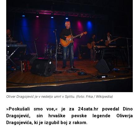
Oliver Dragojević je v nedeljo umrl v Splitu. (foto: Frka / Wikipedia)
»Poskušali smo vse,« je za 24sata.hr povedal Dino
Dragojević, sin hrvaške pevske legende Oliverja
Dragojevića, ki je izgubil boj z rakom.