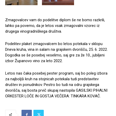
Zmagovalcev vam do podelitve diplom še ne bomo razkrili,
lahko pa povemo, da je letos vsak zmagovalni vzorec iz
drugega vinogradniškega društva.
Podelitev plaket zmagovalcem bo letos potekala v sklopu
Dneva kruha, vina in salam na grajskem dvorišču, 25. 6. 2022.
Dogodka se še posebej veselimo, saj gre za že 10., jubiljeni
izbor Županovo vino za leto 2022.
Letos nas čaka posebej pester program, saj bo poleg izbora
za najboljši kruh na stojnicah potekala tudi predstavitev
društev in ponudnikov. Pestro bo tudi na odru grajskega
dvorišča, saj bosta prvič skupaj nastopila GASILSKI PIHALNI
ORKESTER LOČE IN GOSTJA VEČERA: TINKARA KOVAČ.