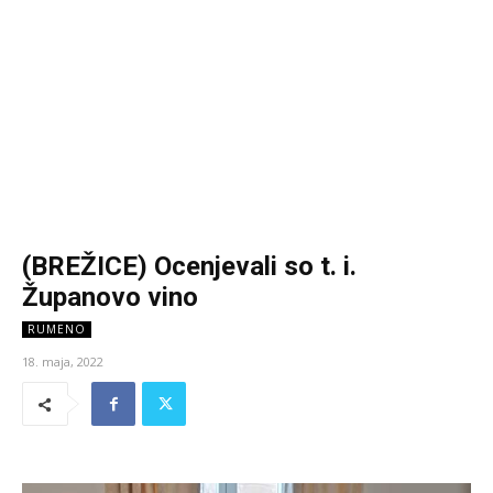
(BREŽICE) Ocenjevali so t. i.
Županovo vino
RUMENO
18. maja, 2022