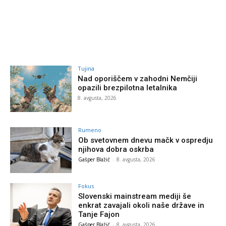
Tujina
Nad oporiščem v zahodni Nemčiji
opazili brezpilotna letalnika
8. avgusta, 2026
Rumeno
Ob svetovnem dnevu mačk v ospredju
njihova dobra oskrba
Gašper Blažič
-
8. avgusta, 2026
Fokus
Slovenski mainstream mediji še
enkrat zavajali okoli naše države in
Tanje Fajon
Gašper Blažič
-
8. avgusta, 2026