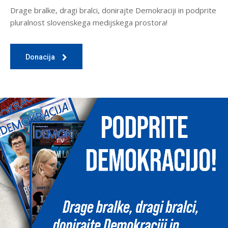
Drage bralke, dragi bralci, donirajte Demokraciji in podprite
pluralnost slovenskega medijskega prostora!
Donacija