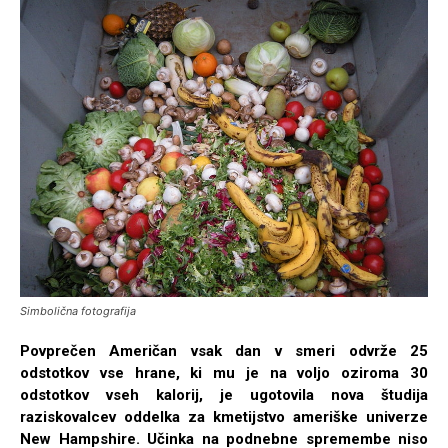
Simbolična fotografija
Povprečen Američan vsak dan v smeri odvrže 25
odstotkov vse hrane, ki mu je na voljo oziroma 30
odstotkov vseh kalorij, je ugotovila nova študija
raziskovalcev oddelka za kmetijstvo ameriške univerze
New Hampshire. Učinka na podnebne spremembe niso