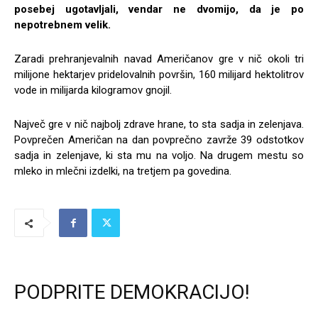
posebej ugotavljali, vendar ne dvomijo, da je po
nepotrebnem velik.
Zaradi prehranjevalnih navad Američanov gre v nič okoli tri
milijone hektarjev pridelovalnih površin, 160 milijard hektolitrov
vode in milijarda kilogramov gnojil.
Največ gre v nič najbolj zdrave hrane, to sta sadja in zelenjava.
Povprečen Američan na dan povprečno zavrže 39 odstotkov
sadja in zelenjave, ki sta mu na voljo. Na drugem mestu so
mleko in mlečni izdelki, na tretjem pa govedina.
PODPRITE DEMOKRACIJO!