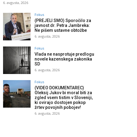
6. avgusta, 2026
Fokus
(PREJELI SMO) Sporočilo za
javnost dr. Petra Jambreka:
Ne pišem ustavne obtožbe
6. avgusta, 2026
Fokus
Vlada ne nasprotuje predlogu
novele kazenskega zakonika
SD
6. avgusta, 2026
Fokus
(VIDEO DOKUMENTAREC)
Oleksij Jukov bi moral biti za
zgled vsem tistim v Sloveniji,
ki ovirajo dostojen pokop
žrtev povojnih pobojev!
6. avgusta, 2026