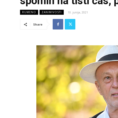
spomin na tisti čas, 
10. junija, 2021
RUMENO
ZANIMIVOSTI
Share