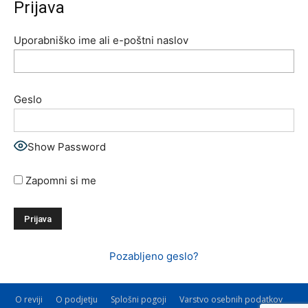
Prijava
Uporabniško ime ali e-poštni naslov
Geslo
Show Password
Zapomni si me
Alternative:
Pozabljeno geslo?
O reviji
O podjetju
Splošni pogoji
Varstvo osebnih podatkov