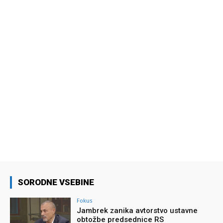
SORODNE VSEBINE
Fokus
Jambrek zanika avtorstvo ustavne
obtožbe predsednice RS