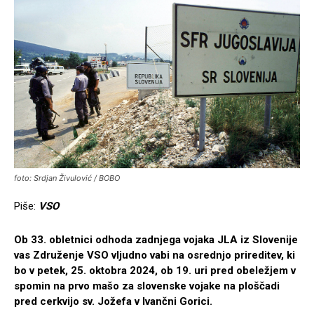
foto: Srdjan Živulović / BOBO
Piše:
VSO
Ob 33. obletnici odhoda zadnjega vojaka JLA iz Slovenije
vas Združenje VSO vljudno vabi na osrednjo prireditev, ki
bo v petek, 25. oktobra 2024, ob 19. uri pred obeležjem v
spomin na prvo mašo za slovenske vojake na ploščadi
pred cerkvijo sv. Jožefa v Ivančni Gorici.