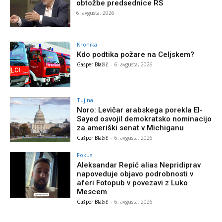
obtožbe predsednice RS
6. avgusta, 2026
Kronika
Kdo podtika požare na Celjskem?
Gašper Blažič
-
6. avgusta, 2026
Tujina
Noro: Levičar arabskega porekla El-
Sayed osvojil demokratsko nominacijo
za ameriški senat v Michiganu
Gašper Blažič
-
6. avgusta, 2026
Fokus
Aleksandar Repić alias Nepridiprav
napoveduje objavo podrobnosti v
aferi Fotopub v povezavi z Luko
Mescem
Gašper Blažič
-
6. avgusta, 2026