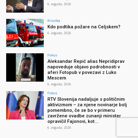
6. avgusta, 2026
Kronika
Kdo podtika požare na Celjskem?
6. avgusta, 2026
Fokus
Aleksandar Repić alias Nepridiprav
napoveduje objavo podrobnosti v
aferi Fotopub v povezavi z Luko
Mescem
6. avgusta, 2026
Fokus
RTV Slovenija nadaljuje s političnim
aktivizmom – za njene novinarje bolj
pomembno, če se bo v primeru
zavržene ovadbe zunanji minister
opravičil Fajonovi, kot...
6. avgusta, 2026