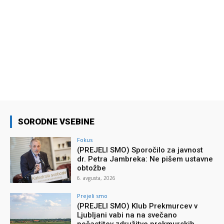
SORODNE VSEBINE
Fokus
(PREJELI SMO) Sporočilo za javnost
dr. Petra Jambreka: Ne pišem ustavne
obtožbe
6. avgusta, 2026
Prejeli smo
(PREJELI SMO) Klub Prekmurcev v
Ljubljani vabi na na svečano
počastitev združitve prekmurskih