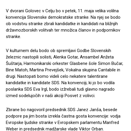
V dvorani Golovec v Celju bo v petek, 11. maja velika volilna
konvencija Slovenske demokratske stranke. Na njej se bodo
ob vodstvu stranke zbrali kandidatke in kandidati na bližnjih
državnozborskih volitvah ter množica članov in podpornikov
stranke.
V kulturnem delu bodo ob spremljavi Godbe Slovenskih
železnic nastopili solisti, Alenka Gotar, Ansambel Anžeta
Šuštarja, Harmonikarski orkester Glasbene šole Simon Bučar,
Bine Matoh, Martina Prevejšek, Vokalna skupina Cantabile in
drugi. Nastopati bomo videli celo nekatere talentirane
kandidatke in kandidate SDS. Na konvenciji, ki jo bo vodila
poslanka SDS Eva Irgl, bodo izžrebali tudi glavno nagrado
izmed sodelujočih v naši akciji Posvet z volivci.
Zbrane bo nagovoril predsednik SDS Janez Janša, besede
podpore pa jim bosta izrekla častna gosta konvencije: vodja
Evropske ljudske stranke v Evropskem parlamentu Manfred
Weber in predsednik madžarske vlade Viktor Orban.