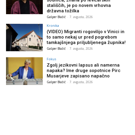
stališčih, je po novem vrhovna
državna tožilka
Gašper Blažič
-
7. avgusta, 2026
Kronika
(VIDEO) Migranti rogovilijo v Vinici in
to samo nekaj ur pred pogrebom
tamkajšnjega priljubljenega župnika!
Gašper Blažič
-
7. avgusta, 2026
Fokus
Zgolj jezikovni lapsus ali namerna
napaka? Ime druge sopotnice Pirc
Musarjeve zapisano napačno
Gašper Blažič
-
7. avgusta, 2026