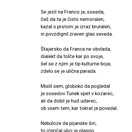
Se jezil na Franco je, soseda,
češ da ta je čisto nemoralen,
kazal s prstom je izraz brutalen,
in povzdignil zraven glas seveda.
Štajersko da Franca ne obvlada,
dialekt da tolče kar po svoje,
šel se z njim je tip kulturne boje,
zdelo se je ulična parada.
Mislil sem, globoko da pogledal
je sosedov Tunek spet v kozarec,
ali da dobil je hud udarec,
ob vsem tem, kar tokrat je povedal.
Nebuloze da pijanske širi,
to izpričal ulici je glasno,