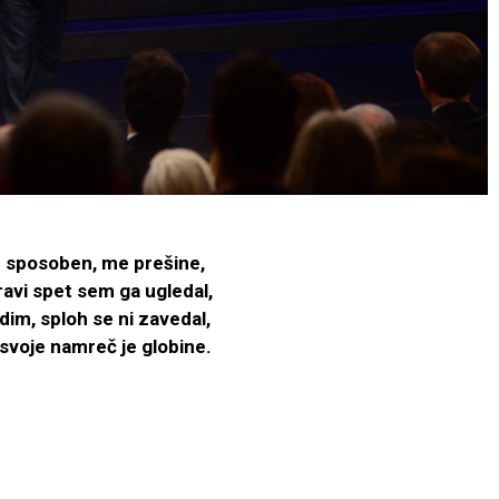
e sposoben, me prešine,
ravi spet sem ga ugledal,
dim, sploh se ni zavedal,
 svoje namreč je globine.