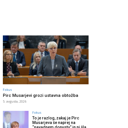
Fokus
Pirc Musarjevi grozi ustavna obtožba
5. avgusta, 2026
Fokus
To je razlog, zakaj je Pirc
Musarjeva še naprej na
“navadnem dopustu” in ni šla