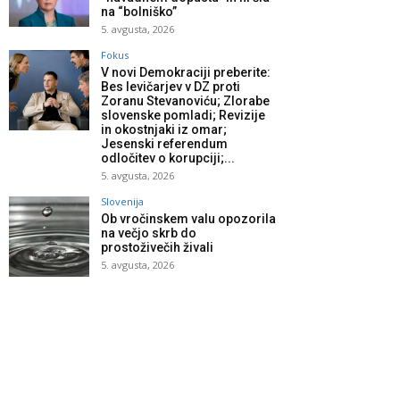
na “bolniško”
5. avgusta, 2026
Fokus
V novi Demokraciji preberite:
Bes levičarjev v DZ proti
Zoranu Stevanoviću; Zlorabe
slovenske pomladi; Revizije
in okostnjaki iz omar;
Jesenski referendum
odločitev o korupciji;...
5. avgusta, 2026
Slovenija
Ob vročinskem valu opozorila
na večjo skrb do
prostoživečih živali
5. avgusta, 2026