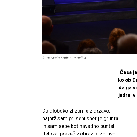
foto: Matic Štojs Lomovšek
Česa j
ko ob D
da ga vi
jadral v
Da globoko zlizan je z državo,
najbrž sam pri sebi spet je gruntal
in sam sebe kot navadno puntal,
deloval preveč v obraz ni zdravo.