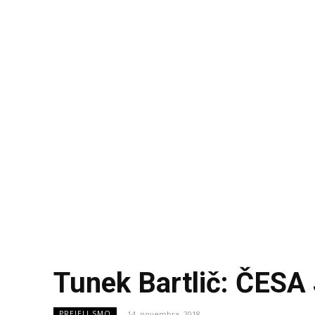
Tunek Bartlič: ČES
14. novembra, 2018
PREJELI SMO