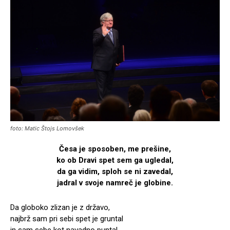
foto: Matic Štojs Lomovšek
Česa je sposoben, me prešine,
ko ob Dravi spet sem ga ugledal,
da ga vidim, sploh se ni zavedal,
jadral v svoje namreč je globine.
Da globoko zlizan je z državo,
najbrž sam pri sebi spet je gruntal
in sam sebe kot navadno puntal,