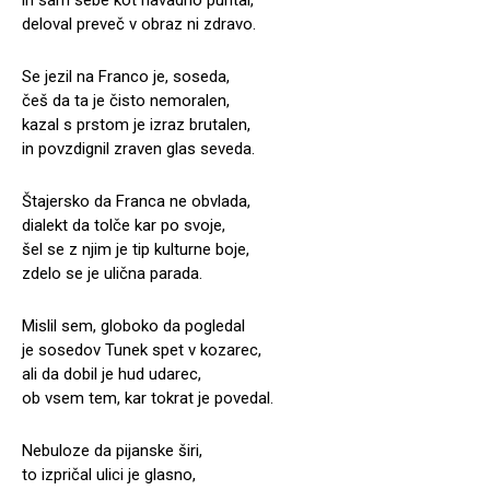
deloval preveč v obraz ni zdravo.
Se jezil na Franco je, soseda,
češ da ta je čisto nemoralen,
kazal s prstom je izraz brutalen,
in povzdignil zraven glas seveda.
Štajersko da Franca ne obvlada,
dialekt da tolče kar po svoje,
šel se z njim je tip kulturne boje,
zdelo se je ulična parada.
Mislil sem, globoko da pogledal
je sosedov Tunek spet v kozarec,
ali da dobil je hud udarec,
ob vsem tem, kar tokrat je povedal.
Nebuloze da pijanske širi,
to izpričal ulici je glasno,