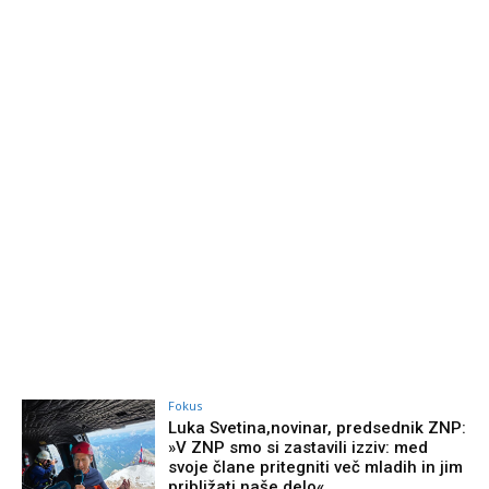
Fokus
Luka Svetina,novinar, predsednik ZNP:
»V ZNP smo si zastavili izziv: med
svoje člane pritegniti več mladih in jim
približati naše delo«