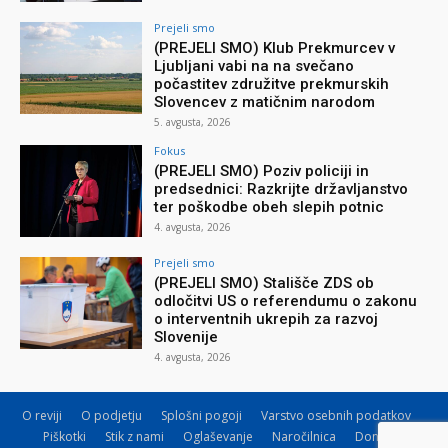
Prejeli smo
(PREJELI SMO) Klub Prekmurcev v
Ljubljani vabi na na svečano
počastitev združitve prekmurskih
Slovencev z matičnim narodom
5. avgusta, 2026
Fokus
(PREJELI SMO) Poziv policiji in
predsednici: Razkrijte državljanstvo
ter poškodbe obeh slepih potnic
4. avgusta, 2026
Prejeli smo
(PREJELI SMO) Stališče ZDS ob
odločitvi US o referendumu o zakonu
o interventnih ukrepih za razvoj
Slovenije
4. avgusta, 2026
O reviji
O podjetju
Splošni pogoji
Varstvo osebnih podatkov
Piškotki
Stik z nami
Oglaševanje
Naročilnica
Donacije