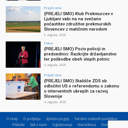
Prejeli smo
(PREJELI SMO) Klub Prekmurcev v
Ljubljani vabi na na svečano
počastitev združitve prekmurskih
Slovencev z matičnim narodom
5. avgusta, 2026
Fokus
(PREJELI SMO) Poziv policiji in
predsednici: Razkrijte državljanstvo
ter poškodbe obeh slepih potnic
4. avgusta, 2026
Prejeli smo
(PREJELI SMO) Stališče ZDS ob
odločitvi US o referendumu o zakonu
o interventnih ukrepih za razvoj
Slovenije
4. avgusta, 2026
O reviji
O podjetju
Splošni pogoji
Varstvo osebnih podatkov
Piškotki
Stik z nami
Oglaševanje
Naročilnica
Donacije