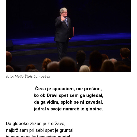
foto: Matic Štojs Lomovšek
Česa je sposoben, me prešine,
ko ob Dravi spet sem ga ugledal,
da ga vidim, sploh se ni zavedal,
jadral v svoje namreč je globine.
Da globoko zlizan je z državo,
najbrž sam pri sebi spet je gruntal
in sam sebe kot navadno puntal,