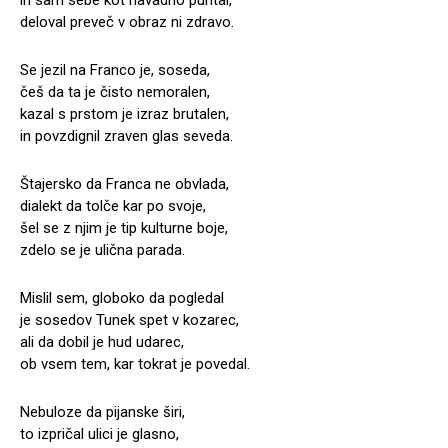
deloval preveč v obraz ni zdravo.
Se jezil na Franco je, soseda,
češ da ta je čisto nemoralen,
kazal s prstom je izraz brutalen,
in povzdignil zraven glas seveda.
Štajersko da Franca ne obvlada,
dialekt da tolče kar po svoje,
šel se z njim je tip kulturne boje,
zdelo se je ulična parada.
Mislil sem, globoko da pogledal
je sosedov Tunek spet v kozarec,
ali da dobil je hud udarec,
ob vsem tem, kar tokrat je povedal.
Nebuloze da pijanske širi,
to izpričal ulici je glasno,