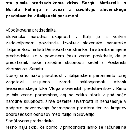
sta pisala predsednikoma držav Sergiu Mattarelli in
Borutu Pahorju v zvezi z izvolitvijo slovenskega
predstavnika v italijanski parlament:
»Spoštovana predsednika,
slovenska narodna skupnost v Italiji je z velikim
zadovoljstvom pozdravila izvolitev slovenske senatorke
Tatjane Rojc na listi Demokratske stranke. Ta stranka in njene
predhodnice so v povojnem času vedno poskrbele, da je
predstavnik naše narodne skupnosti sedel v Poslanski
zbornici oz. Senatu.
Doslej smo našo prisotnost v italijanskem parlamentu torej
zagotovili izključno zaradi naklonjenosti strank
levosredinskega loka. Vloga slovenskih predstavnikov v Rimu
je bila vedno pomembna, saj so veliko storili v prid naše
narodne skupnosti, širše deželne stvarnosti in nenazadnje v
podporo povezovanja čezmejnega prostora ter za krepitev
dobrosedskih odnosov med Italijo in Slovenijo.
Spoštovana predsednika,
resno naju skrbi, če bomo v prihodnosti lahko še računali na