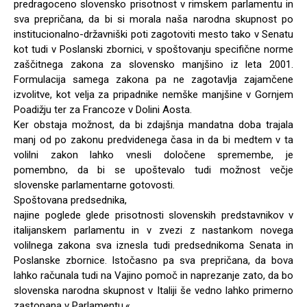
predragoceno slovensko prisotnost v rimskem parlamentu in
sva prepričana, da bi si morala naša narodna skupnost po
institucionalno-državniški poti zagotoviti mesto tako v Senatu
kot tudi v Poslanski zbornici, v spoštovanju specifične norme
zaščitnega zakona za slovensko manjšino iz leta 2001.
Formulacija samega zakona pa ne zagotavlja zajamčene
izvolitve, kot velja za pripadnike nemške manjšine v Gornjem
Poadižju ter za Francoze v Dolini Aosta.
Ker obstaja možnost, da bi zdajšnja mandatna doba trajala
manj od po zakonu predvidenega časa in da bi medtem v ta
volilni zakon lahko vnesli določene spremembe, je
pomembno, da bi se upoštevalo tudi možnost večje
slovenske parlamentarne gotovosti.
Spoštovana predsednika,
najine poglede glede prisotnosti slovenskih predstavnikov v
italijanskem parlamentu in v zvezi z nastankom novega
volilnega zakona sva iznesla tudi predsednikoma Senata in
Poslanske zbornice. Istočasno pa sva prepričana, da bova
lahko računala tudi na Vajino pomoč in naprezanje zato, da bo
slovenska narodna skupnost v Italiji še vedno lahko primerno
zastopana v Parlamentu.«