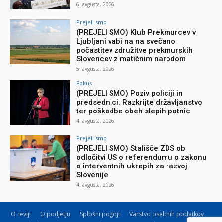
6. avgusta, 2026
Prejeli smo
(PREJELI SMO) Klub Prekmurcev v
Ljubljani vabi na na svečano
počastitev združitve prekmurskih
Slovencev z matičnim narodom
5. avgusta, 2026
Fokus
(PREJELI SMO) Poziv policiji in
predsednici: Razkrijte državljanstvo
ter poškodbe obeh slepih potnic
4. avgusta, 2026
Prejeli smo
(PREJELI SMO) Stališče ZDS ob
odločitvi US o referendumu o zakonu
o interventnih ukrepih za razvoj
Slovenije
4. avgusta, 2026
O reviji
O podjetju
Splošni pogoji
Varstvo osebnih podatkov