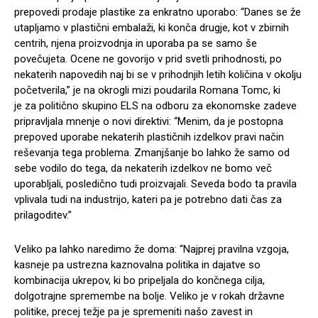
prepovedi prodaje plastike za enkratno uporabo: “Danes se že
utapljamo v plastični embalaži, ki konča drugje, kot v zbirnih
centrih, njena proizvodnja in uporaba pa se samo še
povečujeta. Ocene ne govorijo v prid svetli prihodnosti, po
nekaterih napovedih naj bi se v prihodnjih letih količina v okolju
početverila,” je na okrogli mizi poudarila Romana Tomc, ki
je za politično skupino ELS na odboru za ekonomske zadeve
pripravljala mnenje o novi direktivi: “Menim, da je postopna
prepoved uporabe nekaterih plastičnih izdelkov pravi način
reševanja tega problema. Zmanjšanje bo lahko že samo od
sebe vodilo do tega, da nekaterih izdelkov ne bomo več
uporabljali, posledično tudi proizvajali. Seveda bodo ta pravila
vplivala tudi na industrijo, kateri pa je potrebno dati čas za
prilagoditev.”
Veliko pa lahko naredimo že doma: “Najprej pravilna vzgoja,
kasneje pa ustrezna kaznovalna politika in dajatve so
kombinacija ukrepov, ki bo pripeljala do končnega cilja,
dolgotrajne spremembe na bolje. Veliko je v rokah državne
politike, precej težje pa je spremeniti našo zavest in