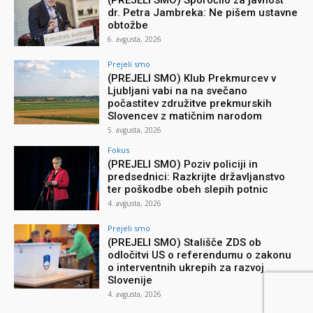
(PREJELI SMO) Sporočilo za javnost
dr. Petra Jambreka: Ne pišem ustavne
obtožbe
6. avgusta, 2026
Prejeli smo
(PREJELI SMO) Klub Prekmurcev v
Ljubljani vabi na na svečano
počastitev združitve prekmurskih
Slovencev z matičnim narodom
5. avgusta, 2026
Fokus
(PREJELI SMO) Poziv policiji in
predsednici: Razkrijte državljanstvo
ter poškodbe obeh slepih potnic
4. avgusta, 2026
Prejeli smo
(PREJELI SMO) Stališče ZDS ob
odločitvi US o referendumu o zakonu
o interventnih ukrepih za razvoj
Slovenije
4. avgusta, 2026