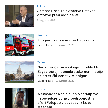
Fokus
Jambrek zanika avtorstvo ustavne
obtožbe predsednice RS
6. avgusta, 2026
Kronika
Kdo podtika požare na Celjskem?
Gašper Blažič
-
6. avgusta, 2026
Tujina
Noro: Levičar arabskega porekla El-
Sayed osvojil demokratsko nominacijo
za ameriški senat v Michiganu
Gašper Blažič
-
6. avgusta, 2026
Fokus
Aleksandar Repić alias Nepridiprav
napoveduje objavo podrobnosti v
aferi Fotopub v povezavi z Luko
Mescem