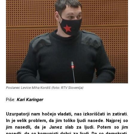
Poslanec Levice Miha Kordiš (foto: RTV Slovenija)
Piše:
Kari Karinger
Uzurpatorji nam hočejo vladati, nas izkoriščati in zatirati.
In je velik problem, da jim toliko ljudi nasede. Najprej so
jim nasedli, da je Janez slab za ljudi. Potem so jim
nasedli, da so komunisti dobri za ljudi. Da so demokrati,