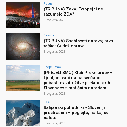
Fokus
(TRIBUNA) Zakaj Evropejci ne
razumejo ZDA?
6. avgusta, 2026
Slovenija
(TRIBUNA) Spoštovati naravo; prva
točka: Čudež narave
6. avgusta, 2026
Prejeli smo
(PREJELI SMO) Klub Prekmurcev v
Ljubljani vabi na na svečano
počastitev združitve prekmurskih
Slovencev z matičnim narodom
5. avgusta, 2026
Lokalno
Italijanski pohodniki v Sloveniji
prestrašeni – poglejte, na kaj so
naleteli
5. avgusta, 2026