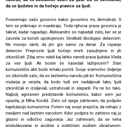
da so ljudstvo in da hočejo pravice za ljudi.
Posnemajo našo govorico kakor govorimo mi, demokrati. S
tem se prikrivajo in maskirajo. Toda njihova prava govorica je
takrat, kadar napadajo. Aleksandro so napadali zato, ker se je
zavzela za koristi upokojencev. Sindikati škodujejo delavcem.
Ne morejo skriti, da jim gre samo za denar. Za ropanje
delavcev. Preproste ljudi hočejo imeti zasužnjene in jih
izkoriščati. Zdaj smo videli kaj lahko naredi prava ljudska Vlada
za vse ljudi. Ali boste še nasedali lažnjivcem? Stari
komunistični akti bodo kmalu pomrli. Svoje sramotno življenje
so izkoristili zato, da so lastnemu narodu pili kri. Komunistična
mularija je verjela, da bodo tudi oni nadaljevali tako, ljudi
izkoriščali in izsiljevali, ustrahovali in sleparili. Pa ne bo tako.
Najbolj agresiven predstavnik komunistov, kakor sem jaz
opazila, je Miha Kordiš. Zato od njega zahtevam, da podpiše
kapitulacijo komunizma. Potem naj svoje prepriča, da nehajo z
nasiljem nad lastnim narodom. Kdor podpira to zahtevo naj jo
glasno in odločno zagovarja. Jaz zahtevam, da se neha
prisluškovanje in grožnje s političnim sodnim obračunom.