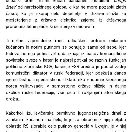
udbaški boter milan kučan dandanes inštalirati
‘ubogo
žrtev’
od narcisoidnega goloba, ki kar ne more pozabiti zlatih
časov, ko je skoraj celo desetletje v državni službi za
mešetarjenje z državno elektriko zajemal iz državnega
proračuna letne plače, ki se merijo v mio evrih…
Temeljne vzporednice med udbaškim botrom milanom
kučanom in norim putinom se ponujajo same od sebe, kjer
tudi za norega putina velja, da izhaja iz časov komunistične
sovjetske zveze v kateri je najprej potikal po raznih funkcijah
politično zločinske KGB, kasneje FSB predno je postal zadnji
komunistični diktator v ruski federaciji, kjer poskuša danes
njemu lastno imperialistično diktatorsko enoumje kronanega
norca vsiliti/vsaditi v samostojne države bližnje in daljne
okolice ruske federacije, vse celo z rožljanjem atomskega
orožja…
Kakorkoli že, levičarska primitivno jugonostalgična drhal z
zanikrnim kučanom na čelu, ki je za obračun z njej neljubo
oblastjo RS zlorabila celo putinov genocid v Ukrajini, je v njej