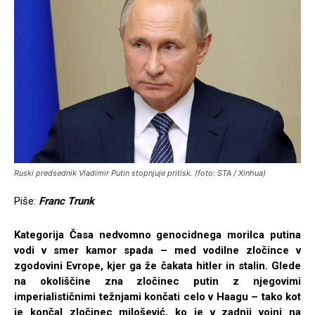
Ruski predsednik Vladimir Putin stopnjuje pritisk. (foto: STA / Xinhua)
Piše:
Franc Trunk
Kategorija Časa nedvomno genocidnega morilca putina
vodi v smer kamor spada – med vodilne zločince v
zgodovini Evrope, kjer ga že čakata hitler in stalin. Glede
na okoliščine zna zločinec putin z njegovimi
imperialističnimi težnjami končati celo v Haagu – tako kot
je končal zločinec milošević, ko je v zadnji vojni na