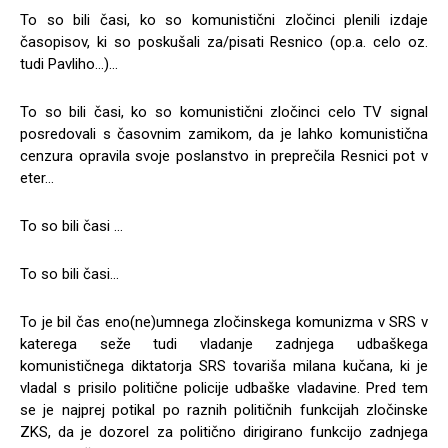
To so bili časi, ko so komunistični zločinci plenili izdaje
časopisov, ki so poskušali za/pisati Resnico (op.a. celo oz.
tudi Pavliho…)…
To so bili časi, ko so komunistični zločinci celo TV signal
posredovali s časovnim zamikom, da je lahko komunistična
cenzura opravila svoje poslanstvo in preprečila Resnici pot v
eter…
To so bili časi …
To so bili časi…
To je bil čas eno(ne)umnega zločinskega komunizma v SRS v
katerega seže tudi vladanje zadnjega udbaškega
komunističnega diktatorja SRS tovariša milana kučana, ki je
vladal s prisilo politične policije udbaške vladavine. Pred tem
se je najprej potikal po raznih političnih funkcijah zločinske
ZKS, da je dozorel za politično dirigirano funkcijo zadnjega