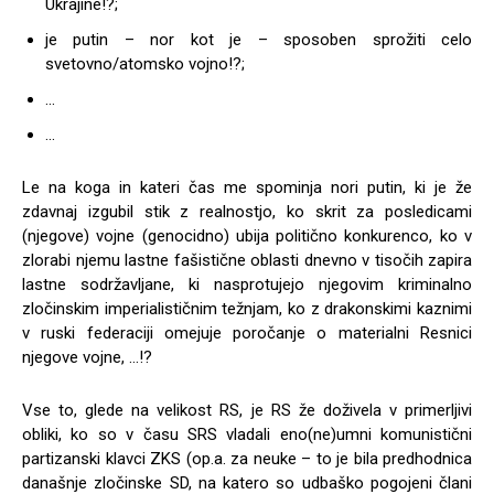
Ukrajine!?;
je putin – nor kot je – sposoben sprožiti celo
svetovno/atomsko vojno!?;
…
…
Le na koga in kateri čas me spominja nori putin, ki je že
zdavnaj izgubil stik z realnostjo, ko skrit za posledicami
(njegove) vojne (genocidno) ubija politično konkurenco, ko v
zlorabi njemu lastne fašistične oblasti dnevno v tisočih zapira
lastne sodržavljane, ki nasprotujejo njegovim kriminalno
zločinskim imperialističnim težnjam, ko z drakonskimi kaznimi
v ruski federaciji omejuje poročanje o materialni Resnici
njegove vojne, …!?
Vse to, glede na velikost RS, je RS že doživela v primerljivi
obliki, ko so v času SRS vladali eno(ne)umni komunistični
partizanski klavci ZKS (op.a. za neuke – to je bila predhodnica
današnje zločinske SD, na katero so udbaško pogojeni člani