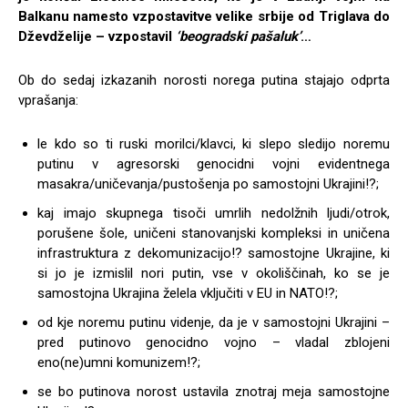
Balkanu namesto vzpostavitve velike srbije od Triglava do
Dževdželije – vzpostavil
‘beogradski pašaluk’
…
Ob do sedaj izkazanih norosti norega putina stajajo odprta
vprašanja:
le kdo so ti ruski morilci/klavci, ki slepo sledijo noremu
putinu v agresorski genocidni vojni evidentnega
masakra/uničevanja/pustošenja po samostojni Ukrajini!?;
kaj imajo skupnega tisoči umrlih nedolžnih ljudi/otrok,
porušene šole, uničeni stanovanjski kompleksi in uničena
infrastruktura z dekomunizacijo!? samostojne Ukrajine, ki
si jo je izmislil nori putin, vse v okoliščinah, ko se je
samostojna Ukrajina želela vključiti v EU in NATO!?;
od kje noremu putinu videnje, da je v samostojni Ukrajini –
pred putinovo genocidno vojno – vladal zblojeni
eno(ne)umni komunizem!?;
se bo putinova norost ustavila znotraj meja samostojne