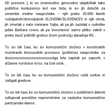
SD ponosni…), ki so izvensodno genocidno ubijali/klali tako
politično konkurenco kot vse tiste, ki so jih določili za
omembe vredne nasprotnike – njih preko 20.000 klenih
rodoljubnih/domoljubnih SLOVENK/SLOVENCEV in njih otrok,
jih zmetali v nato minirane fojbe, ali pa jih zazidali v rudniške
jaške Barbara rovov, ali pa ‘enostavno’ samo plitko zakrili v
preko tisoč prikritih grobov šrom področju današnje RS…
To so bili časi, ko so komunistični zločinci v konstruktih
montiranih krivosodnih procesov (politične) nasprotnike za
dooooooooooooooooooooolga leta zapirali po zaporih, v
državne norišnice in/oz. na Goli otok…
To so bili časi, ko so komunistični zločinci rušili cerkve in
zažigali gradove…
To so bili časi, ko so komunistični zločinci s političnimi dekreti
odtujevali prestižne nepremičnine za zaslužne komunistične
partizanske klavce…