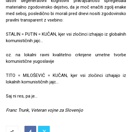
lastni degenerativni kognitivni prikrajšanosti spregledala
materialno zgodovinsko dejstvo, da je moč enačiti zgolj enake
med seboj, posledično bi morali pred dnevi nositi zgodovinsko
pravilni transparent z vsebino:
STALIN = PUTIN = KUČAN, kjer vsi zločinci izhajajo iz globalnih
komunističnih jajc…
oz. na lokalni ravni kvalitetno crknjene umetne tvorbe
komunistične yugoslavije
TITO = MILOŠEVIĆ = KUČAN, kjer vsi zločinci izhajajo iz
lokalnih komunističnih jajc…
Saj ni res, pa je…
Franc Trunk, Veteran vojne za Slovenijo