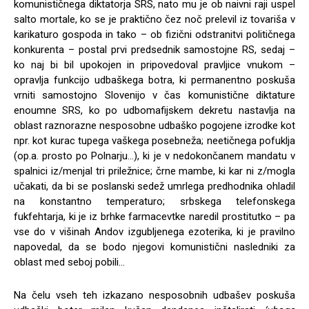
komunističnega diktatorja SRS, nato mu je ob naivni raji uspel
salto mortale, ko se je praktično čez noč prelevil iz tovariša v
karikaturo gospoda in tako – ob fizični odstranitvi političnega
konkurenta – postal prvi predsednik samostojne RS, sedaj –
ko naj bi bil upokojen in pripovedoval pravljice vnukom –
opravlja funkcijo udbaškega botra, ki permanentno poskuša
vrniti samostojno Slovenijo v čas komunistične diktature
enoumne SRS, ko po udbomafijskem dekretu nastavlja na
oblast raznorazne nesposobne udbaško pogojene izrodke kot
npr. kot kurac tupega vaškega posebneža; neetičnega pofuklja
(op.a. prosto po Polnarju…), ki je v nedokončanem mandatu v
spalnici iz/menjal tri priležnice; črne mambe, ki kar ni z/mogla
učakati, da bi se poslanski sedež umrlega predhodnika ohladil
na konstantno temperaturo; srbskega telefonskega
fukfehtarja, ki je iz brhke farmacevtke naredil prostitutko – pa
vse do v višinah Andov izgubljenega ezoterika, ki je pravilno
napovedal, da se bodo njegovi komunistični nasledniki za
oblast med seboj pobili…
Na čelu vseh teh izkazano nesposobnih udbašev poskuša