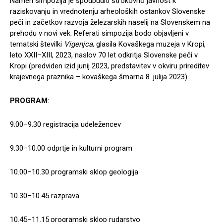
Namen simpozija je spodbuditi strokovno javnost k
raziskovanju in vrednotenju arheoloških ostankov Slovenske
peči in začetkov razvoja železarskih naselij na Slovenskem na
prehodu v novi vek. Referati simpozija bodo objavljeni v
tematski številki
Vigenjca
, glasila Kovaškega muzeja v Kropi,
leto XXII–XIII, 2023, naslov 70 let odkritja Slovenske peči v
Kropi (predviden izid junij 2023, predstavitev v okviru prireditev
krajevnega praznika – kovaškega šmarna 8. julija 2023).
PROGRAM
:
9.00–9.30 registracija udeležencev
9.30–10.00 odprtje in kulturni program
10.00–10.30 programski sklop geologija
10.30–10.45 razprava
10.45–11.15 programski sklop rudarstvo