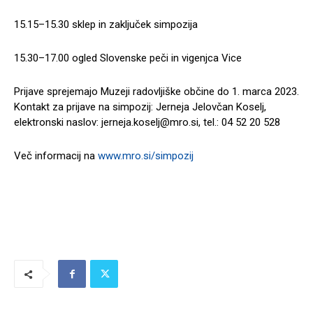
15.15–15.30 sklep in zaključek simpozija
15.30–17.00 ogled Slovenske peči in vigenjca Vice
Prijave sprejemajo Muzeji radovljiške občine do 1. marca 2023.
Kontakt za prijave na simpozij: Jerneja Jelovčan Koselj,
elektronski naslov:
jerneja.koselj@mro.si
, tel.: 04 52 20 528
Več informacij na
www.mro.si/simpozij