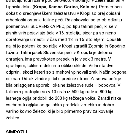
uvrščajo tudi fužine pod Jelovico: v Bohinju, v Železnikih ter v
Lipniški dolini (
Kropa, Kamna Gorica, Kolnica
). Pomemben
dokaz o srednjeveškem železarstvu v Kropi so prej opisani
arheološki ostanki talilne peči. Raziskovalci so jo ob odkritju
poimenovali SLOVENSKA PEČ, po tipu talilnih peči, ki se v
pisnih virih pojavljajo šele v 16. stoletju, sicer pa so njeno
obratovanje umestili v čas med 13. in 15. stoletjem. Opustili
naj bi jo potem, ko so nižje v Kropi zgradili Zgornjo in Spodnjo
fužino. Talilni jašek Slovenske peči v Kropi, ki je deloma
ohranjen, ima pravokoten presek in je visok 3 metre. V
spodnjem, talilnem delu ima obliko sklede. Vidni sta dve
odprtini, skozi kateri so z mehovi vpihovali zrak. Način pogona
ni znan. Odtok žlindre je bil s prednje strani. Zasnova peči je
bila prilagojena uporabi lokalne železove rude – bobovca. V
talilnem postopku so v 10 urah iz 500 kg rude in 800 kg
lesnega oglja pridobili do 200 kg težkega volka. Zaradi nizke
vsebnosti ogljika so ga lahko predelali v mehko in dobro
varilno kovno železo, ki je bilo primerno prav za kovanje
žebljev.
SIMPOZIJ