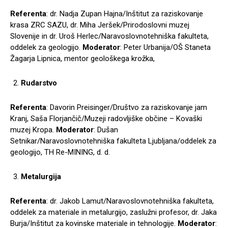
Referenta
: dr. Nadja Zupan Hajna/Inštitut za raziskovanje
krasa ZRC SAZU, dr. Miha Jeršek/Prirodoslovni muzej
Slovenije in dr. Uroš Herlec/Naravoslovnotehniška fakulteta,
oddelek za geologijo.
Moderator
: Peter Urbanija/OŠ Staneta
Žagarja Lipnica, mentor geološkega krožka,
Rudarstvo
Referenta
: Davorin Preisinger/Društvo za raziskovanje jam
Kranj, Saša Florjančič/Muzeji radovljiške občine – Kovaški
muzej Kropa.
Moderator
: Dušan
Setnikar/Naravoslovnotehniška fakulteta Ljubljana/oddelek za
geologijo, TH Re-MINING, d. d.
Metalurgija
Referenta
: dr. Jakob Lamut/Naravoslovnotehniška fakulteta,
oddelek za materiale in metalurgijo, zaslužni profesor, dr. Jaka
Burja/Inštitut za kovinske materiale in tehnologije.
Moderator
: