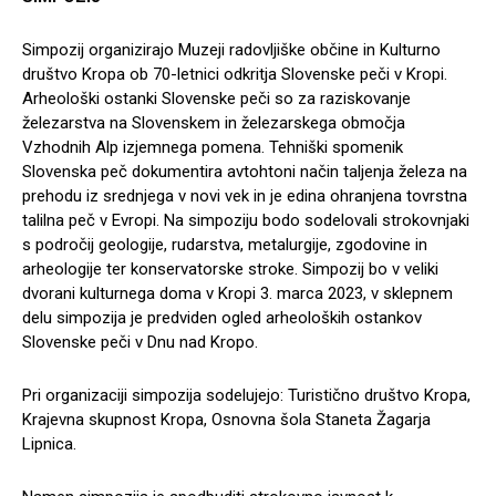
Simpozij organizirajo Muzeji radovljiške občine in Kulturno
društvo Kropa ob 70-letnici odkritja Slovenske peči v Kropi.
Arheološki ostanki Slovenske peči so za raziskovanje
železarstva na Slovenskem in železarskega območja
Vzhodnih Alp izjemnega pomena. Tehniški spomenik
Slovenska peč dokumentira avtohtoni način taljenja železa na
prehodu iz srednjega v novi vek in je edina ohranjena tovrstna
talilna peč v Evropi. Na simpoziju bodo sodelovali strokovnjaki
s področij geologije, rudarstva, metalurgije, zgodovine in
arheologije ter konservatorske stroke. Simpozij bo v veliki
dvorani kulturnega doma v Kropi 3. marca 2023, v sklepnem
delu simpozija je predviden ogled arheoloških ostankov
Slovenske peči v Dnu nad Kropo.
Pri organizaciji simpozija sodelujejo: Turistično društvo Kropa,
Krajevna skupnost Kropa, Osnovna šola Staneta Žagarja
Lipnica.