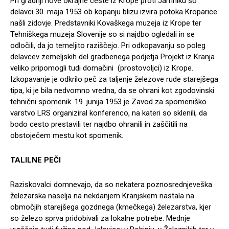
Pri gradnji nove okrajne ceste iz Krope proti Jamniku so
delavci 30. maja 1953 ob kopanju blizu izvira potoka Kroparice
našli zidovje. Predstavniki Kovaškega muzeja iz Krope ter
Tehniškega muzeja Slovenije so si najdbo ogledali in se
odločili, da jo temeljito raziščejo. Pri odkopavanju so poleg
delavcev zemeljskih del gradbenega podjetja Projekt iz Kranja
veliko pripomogli tudi domačini (prostovoljci) iz Krope.
Izkopavanje je odkrilo peč za taljenje železove rude starejšega
tipa, ki je bila nedvomno vredna, da se ohrani kot zgodovinski
tehnični spomenik. 19. junija 1953 je Zavod za spomeniško
varstvo LRS organiziral konferenco, na kateri so sklenili, da
bodo cesto prestavili ter najdbo ohranili in zaščitili na
obstoječem mestu kot spomenik.
TALILNE PEČI
Raziskovalci domnevajo, da so nekatera poznosrednjeveška
železarska naselja na nekdanjem Kranjskem nastala na
območjih starejšega gozdnega (kmečkega) železarstva, kjer
so železo sprva pridobivali za lokalne potrebe. Mednje