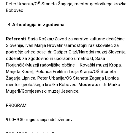
Peter Urbanija/OŠ Staneta Žagarja, mentor geološkega krožka
Bobovec
Arheologija in zgodovina
Referenti
: Saša Roškar/Zavod za varstvo kulturne dediščine
Slovenije, Ivan Marija Hrovatin/samostojni raziskovalec za
področje arheologije, dr. Gašper Oitzl/Narodni muzej Slovenije,
oddelek za zgodovino in uporabno umetnost, Saša
Florjančič/Muzeji radovljiške občine – Kovaški muzej Kropa,
Marjeta Koselj, Polonca Frelih in Lidija Kranjc/OŠ Staneta
Žagarja Lipnica, Peter Urbanija/OŠ Staneta Žagarja Lipnica,
mentor geološkega krožka Bobovec.
Moderator
: dr. Marko
Mugerli/Gornjesavski muzej Jesenice.
PROGRAM:
9.00–9.30 registracija udeležencev