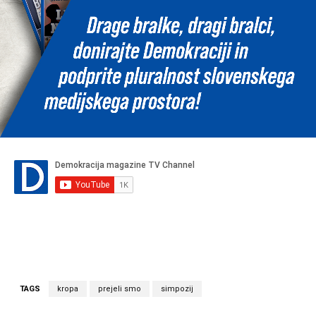
TAGS
kropa
prejeli smo
simpozij