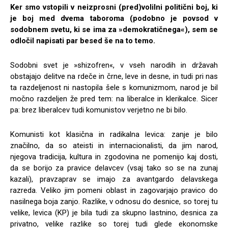
Ker smo vstopili v neizprosni (pred)volilni politični boj, ki
je boj med dvema taboroma (podobno je povsod v
sodobnem svetu, ki se ima za »demokratičnega«), sem se
odločil napisati par besed še na to temo.
Sodobni svet je »shizofren«, v vseh narodih in državah
obstajajo delitve na rdeče in črne, leve in desne, in tudi pri nas
ta razdeljenost ni nastopila šele s komunizmom, narod je bil
močno razdeljen že pred tem: na liberalce in klerikalce. Sicer
pa: brez liberalcev tudi komunistov verjetno ne bi bilo.
Komunisti kot klasična in radikalna levica: zanje je bilo
značilno, da so ateisti in internacionalisti, da jim narod,
njegova tradicija, kultura in zgodovina ne pomenijo kaj dosti,
da se borijo za pravice delavcev (vsaj tako so se na zunaj
kazali), pravzaprav se imajo za avantgardo delavskega
razreda. Veliko jim pomeni oblast in zagovarjajo pravico do
nasilnega boja zanjo. Razlike, v odnosu do desnice, so torej tu
velike, levica (KP) je bila tudi za skupno lastnino, desnica za
privatno, velike razlike so torej tudi glede ekonomske