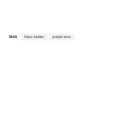
TAGS
franc bešter
prejeli smo