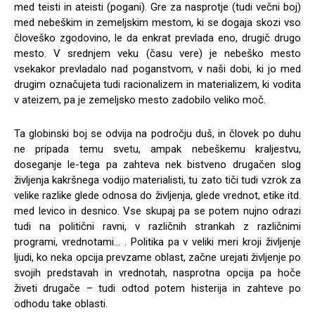
med teisti in ateisti (pogani). Gre za nasprotje (tudi večni boj)
med nebeškim in zemeljskim mestom, ki se dogaja skozi vso
človeško zgodovino, le da enkrat prevlada eno, drugič drugo
mesto. V srednjem veku (času vere) je nebeško mesto
vsekakor prevladalo nad poganstvom, v naši dobi, ki jo med
drugim označujeta tudi racionalizem in materializem, ki vodita
v ateizem, pa je zemeljsko mesto zadobilo veliko moč.
Ta globinski boj se odvija na področju duš, in človek po duhu
ne pripada temu svetu, ampak nebeškemu kraljestvu,
doseganje le-tega pa zahteva nek bistveno drugačen slog
življenja kakršnega vodijo materialisti, tu zato tiči tudi vzrok za
velike razlike glede odnosa do življenja, glede vrednot, etike itd.
med levico in desnico. Vse skupaj pa se potem nujno odrazi
tudi na politični ravni, v različnih strankah z različnimi
programi, vrednotami… . Politika pa v veliki meri kroji življenje
ljudi, ko neka opcija prevzame oblast, začne urejati življenje po
svojih predstavah in vrednotah, nasprotna opcija pa hoče
živeti drugače – tudi odtod potem histerija in zahteve po
odhodu take oblasti.