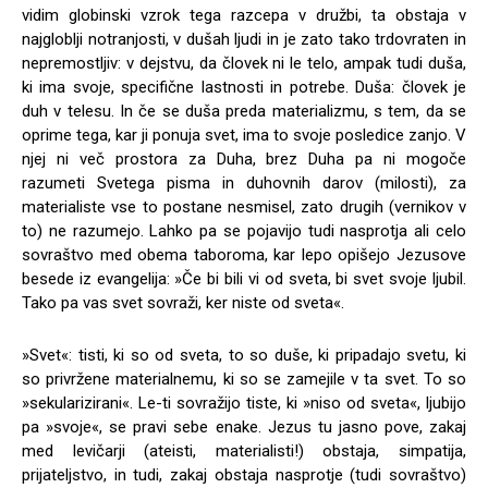
vidim globinski vzrok tega razcepa v družbi, ta obstaja v
najgloblji notranjosti, v dušah ljudi in je zato tako trdovraten in
nepremostljiv: v dejstvu, da človek ni le telo, ampak tudi duša,
ki ima svoje, specifične lastnosti in potrebe. Duša: človek je
duh v telesu. In če se duša preda materializmu, s tem, da se
oprime tega, kar ji ponuja svet, ima to svoje posledice zanjo. V
njej ni več prostora za Duha, brez Duha pa ni mogoče
razumeti Svetega pisma in duhovnih darov (milosti), za
materialiste vse to postane nesmisel, zato drugih (vernikov v
to) ne razumejo. Lahko pa se pojavijo tudi nasprotja ali celo
sovraštvo med obema taboroma, kar lepo opišejo Jezusove
besede iz evangelija: »Če bi bili vi od sveta, bi svet svoje ljubil.
Tako pa vas svet sovraži, ker niste od sveta«.
»Svet«: tisti, ki so od sveta, to so duše, ki pripadajo svetu, ki
so privržene materialnemu, ki so se zamejile v ta svet. To so
»sekularizirani«. Le-ti sovražijo tiste, ki »niso od sveta«, ljubijo
pa »svoje«, se pravi sebe enake. Jezus tu jasno pove, zakaj
med levičarji (ateisti, materialisti!) obstaja, simpatija,
prijateljstvo, in tudi, zakaj obstaja nasprotje (tudi sovraštvo)