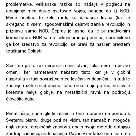
problematike, velikanske razlike so nadalje v pogledu na
dogajanje med drugo svetovno vojno, odnosu do t.i. NOB.
Mene osebno tu zelo moti, ko današnja levica (kar je
skregano z vsemi zgodovinskimi dejstvi) zanika revolucijo in
priznava samo NOB. Čeprav je jasno, da je bil medvojnim
komunistom NOB samo sekundarnega pomena, uporabili so
ga kot sredstvo za revolucijo, se pravi za nasilen prevzem
totalitarne Oblasti.
Sicer so pa to razmeroma znane stvari, tukaj sem jih bežno
omenil, ker nameravam nakazati tisto, kar je v globini
nasprotja in tudi sovraštva med levičarji in desničarji, in tudi te
zunanje razlike med obema taboroma imajo po mojem svoje
korenine nekje globlje, na metafizični ravni, na področju
človeške duše.
Metafizično, duša: glede resnic o tem moramo na pomoč k
Svetemu pismu, druge poti ne vidim, teh namreč ni mogoče
najti znotraj empiričnih znanosti, one s svojo metodo ostajajo
znotraj fizičnega, materialnega. Ravno v metafizičnem namreč