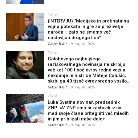
Fokus
(INTERVJU) “Medijska in protinatalna
vojna potekata in gre za preživetje
naroda – zato ne smemo več
nastavljati drugega lica”
Gašper Blažič
-
9. avgusta, 2026
Fokus
Golobovega najboljšega
raziskovalnega novinarja ne skrbijo
več kot 100 tisoč evrov redna vozila
nekdanje ministrice Mateje Čalušič,
skrbi ga 40 tisoč evrov vredno vozilo...
Gašper Blažič
-
9. avgusta, 2026
Fokus
Luka Svetina,novinar, predsednik
ZNP: »V ZNP smo si zastavili izziv:
med svoje člane pritegniti več mladih
in jim približati naše delo«
Gašper Blažič
-
9. avgusta, 2026