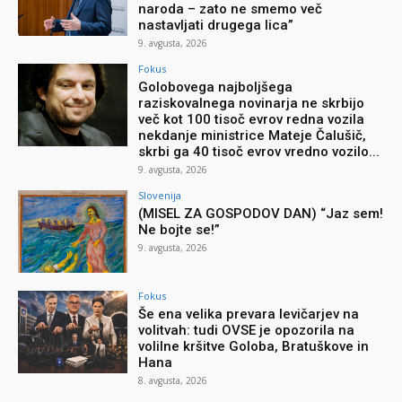
naroda – zato ne smemo več
nastavljati drugega lica”
9. avgusta, 2026
Fokus
Golobovega najboljšega
raziskovalnega novinarja ne skrbijo
več kot 100 tisoč evrov redna vozila
nekdanje ministrice Mateje Čalušič,
skrbi ga 40 tisoč evrov vredno vozilo...
9. avgusta, 2026
Slovenija
(MISEL ZA GOSPODOV DAN) “Jaz sem!
Ne bojte se!”
9. avgusta, 2026
Fokus
Še ena velika prevara levičarjev na
volitvah: tudi OVSE je opozorila na
volilne kršitve Goloba, Bratuškove in
Hana
8. avgusta, 2026