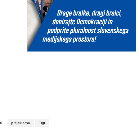
GS
prejeli smo
Tigr