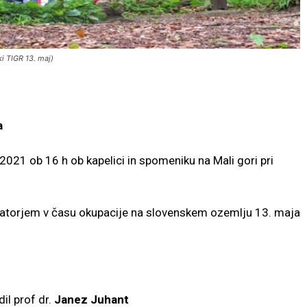
ki TIGR 13. maj)
a
021 ob 16 h ob kapelici in spomeniku na Mali gori pri
patorjem v času okupacije na slovenskem ozemlju 13. maja
il prof dr.
Janez Juhant