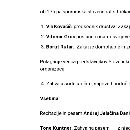
ob 17h pa spominska slovesnost s točka
Vili Kovačič
, predsednik društva: Zaka
Vitomir Gros
poslanec osamosvojitven
Borut Rutar
: Zakaj je domoljubje in z
Polaganje venca predstavnikov Slovenske 
organizacij
Zahvala sodelujočim, napoved bodočih 
Vsebina:
Recitacije in pesem
Andrej Jelačina Dani
Tone Kuntner
: Zahvalna pesem – iz njeg