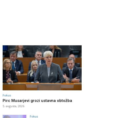
Fokus
Pirc Musarjevi grozi ustavna obtožba
5. avgusta, 2026
Fokus