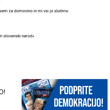
 vem za domovino in mi vsi jo slutimo
m slovenski narod«
O!