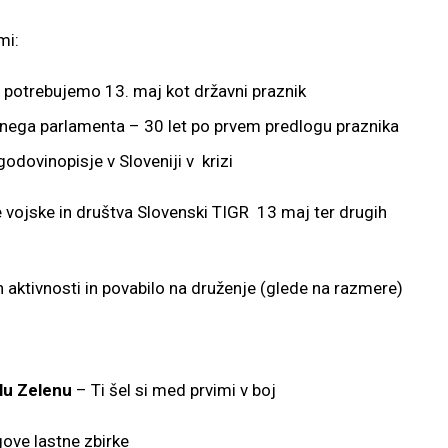
mi:
j potrebujemo 13. maj kot državni praznik
ega parlamenta – 30 let po prvem predlogu praznika
godovinopisje v Sloveniji v krizi
vojske in društva Slovenski TIGR 13 maj ter drugih
aktivnosti in povabilo na druženje (glede na razmere)
lu Zelenu
– Ti šel si med prvimi v boj
ove lastne zbirke