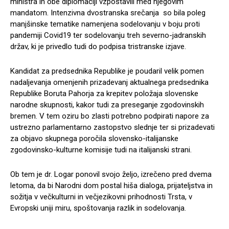
ministra in obe diplomaciji vzpostavili med njegovim
mandatom. Intenzivna dvostranska srečanja so bila poleg
manjšinske tematike namenjena sodelovanju v boju proti
pandemiji Covid19 ter sodelovanju treh severno-jadranskih
držav, ki je privedlo tudi do podpisa tristranske izjave.
Kandidat za predsednika Republike je poudaril velik pomen
nadaljevanja omenjenih prizadevanj aktualnega predsednika
Republike Boruta Pahorja za krepitev položaja slovenske
narodne skupnosti, kakor tudi za preseganje zgodovinskih
bremen. V tem oziru bo zlasti potrebno podpirati napore za
ustrezno parlamentarno zastopstvo slednje ter si prizadevati
za objavo skupnega poročila slovensko-italijanske
zgodovinsko-kulturne komisije tudi na italijanski strani.
Ob tem je dr. Logar ponovil svojo željo, izrečeno pred dvema
letoma, da bi
Narodni
dom
postal hiša dialoga, prijateljstva in
sožitja v večkulturni in večjezikovni prihodnosti Trsta, v
Evropski uniji miru, spoštovanja razlik in sodelovanja.