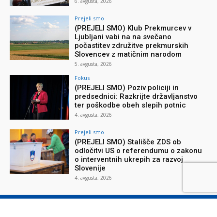
6. avgusta, 2026
Prejeli smo
(PREJELI SMO) Klub Prekmurcev v
Ljubljani vabi na na svečano
počastitev združitve prekmurskih
Slovencev z matičnim narodom
5. avgusta, 2026
Fokus
(PREJELI SMO) Poziv policiji in
predsednici: Razkrijte državljanstvo
ter poškodbe obeh slepih potnic
4. avgusta, 2026
Prejeli smo
(PREJELI SMO) Stališče ZDS ob
odločitvi US o referendumu o zakonu
o interventnih ukrepih za razvoj
Slovenije
4. avgusta, 2026
O reviji
O podjetju
Splošni pogoji
Varstvo osebnih podatkov
Piškotki
Stik z nami
Oglaševanje
Naročilnica
Donacije