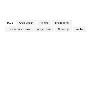
TAGS
Anže Logar
Politika
predsednik
Predsednik države
prejeli smo
Slovenija
volitve