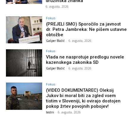
družinska znanka
6. avgusta, 2026
Fokus
(PREJELI SMO) Sporočilo za javnost
dr. Petra Jambreka: Ne pišem ustavne
obtožbe
Gašper Blažič
-
6. avgusta, 2026
Fokus
Vlada ne nasprotuje predlogu novele
kazenskega zakonika SD
Gašper Blažič
-
6. avgusta, 2026
Fokus
(VIDEO DOKUMENTAREC) Oleksij
Jukov bi moral biti za zgled vsem
tistim v Sloveniji, ki ovirajo dostojen
pokop žrtev povojnih pobojev!
testni
-
6. avgusta, 2026