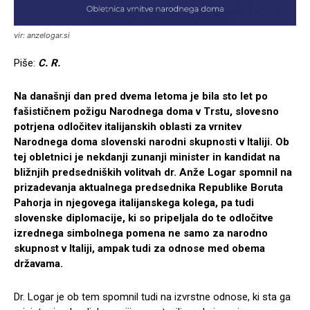
vir: anzelogar.si
Piše:
C. R.
Na današnji dan pred dvema letoma je bila sto let po
fašističnem požigu Narodnega doma v Trstu, slovesno
potrjena odločitev italijanskih oblasti za vrnitev
Narodnega doma slovenski
narodni
skupnosti v Italiji. Ob
tej obletnici je nekdanji zunanji minister in kandidat na
bližnjih predsedniških volitvah dr. Anže Logar spomnil na
prizadevanja aktualnega predsednika Republike Boruta
Pahorja in njegovega italijanskega kolega, pa tudi
slovenske diplomacije, ki so pripeljala do te odločitve
izrednega simbolnega pomena ne samo za narodno
skupnost v Italiji, ampak tudi za odnose med obema
državama.
Dr. Logar je ob tem spomnil tudi na izvrstne odnose, ki sta ga