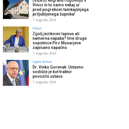
(VIDEO) Migranti rogovilijo v
Vinici in to samo nekaj ur
pred pogrebom tamkajšnjega
priljubljenega župnika!
7. avgusta, 2026
Fokus
Zgolj jezikovni lapsus ali
namerna napaka? Ime druge
sopotnice Pirc Musarjeve
zapisano napačno
7. avgusta, 2026
Izjava dneva
Dr. Vinko Gorenak: Ustavno
sodišče je kot traktor
povozilo ustavo
7. avgusta, 2026