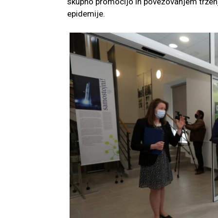
skupno promocijo in povezovanjem trženjs
epidemije.