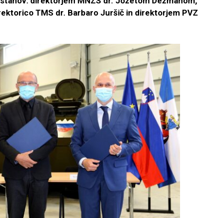
h ustanov: direktorjem MNZS dr. Jožetom Dežmanom,
ektorico TMS dr. Barbaro Juršič in direktorjem PVZ