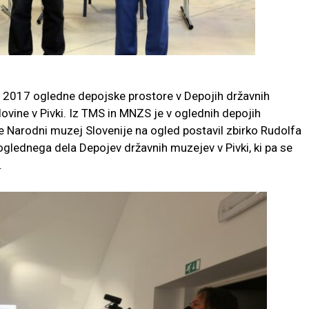
a 2017 ogledne depojske prostore v Depojih državnih
ine v Pivki. Iz TMS in MNZS je v oglednih depojih
e Narodni muzej Slovenije na ogled postavil zbirko Rudolfa
oglednega dela Depojev državnih muzejev v Pivki, ki pa se
.