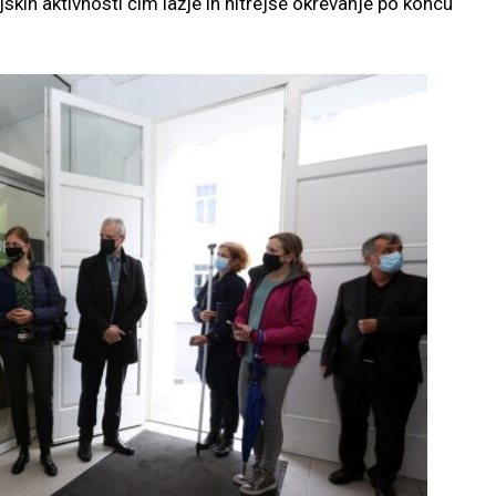
kih aktivnosti čim lažje in hitrejše okrevanje po koncu