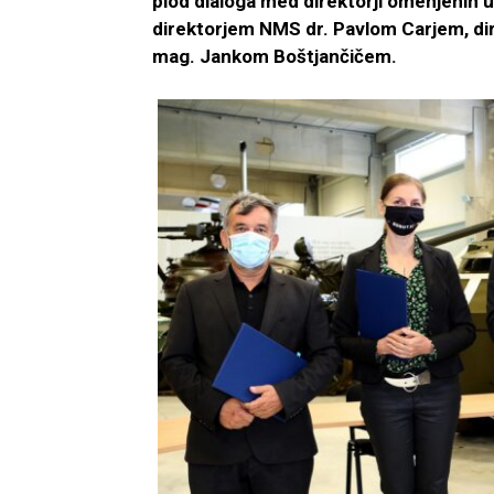
plod dialoga med direktorji omenjeni
direktorjem NMS dr. Pavlom Carjem, dir
mag. Jankom Boštjančičem.