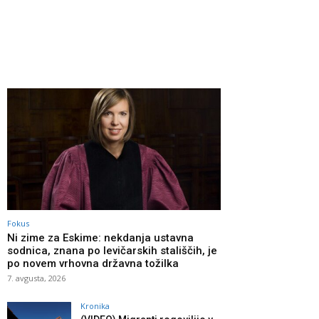
Fokus
Ni zime za Eskime: nekdanja ustavna
sodnica, znana po levičarskih stališčih, je
po novem vrhovna državna tožilka
7. avgusta, 2026
Kronika