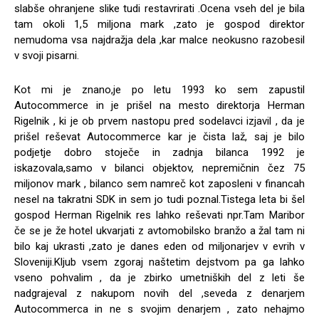
slabše ohranjene slike tudi restavrirati .Ocena vseh del je bila
tam okoli 1,5 miljona mark ,zato je gospod direktor
nemudoma vsa najdražja dela ,kar malce neokusno razobesil
v svoji pisarni.
Kot mi je znano,je po letu 1993 ko sem zapustil
Autocommerce in je prišel na mesto direktorja Herman
Rigelnik , ki je ob prvem nastopu pred sodelavci izjavil , da je
prišel reševat Autocommerce kar je čista laž, saj je bilo
podjetje dobro stoječe in zadnja bilanca 1992 je
iskazovala,samo v bilanci objektov, nepremičnin čez 75
miljonov mark , bilanco sem namreč kot zaposleni v financah
nesel na takratni SDK in sem jo tudi poznal.Tistega leta bi šel
gospod Herman Rigelnik res lahko reševati npr.Tam Maribor
če se je že hotel ukvarjati z avtomobilsko branžo a žal tam ni
bilo kaj ukrasti ,zato je danes eden od miljonarjev v evrih v
Sloveniji.Kljub vsem zgoraj naštetim dejstvom pa ga lahko
vseno pohvalim , da je zbirko umetniških del z leti še
nadgrajeval z nakupom novih del ,seveda z denarjem
Autocommerca in ne s svojim denarjem , zato nehajmo