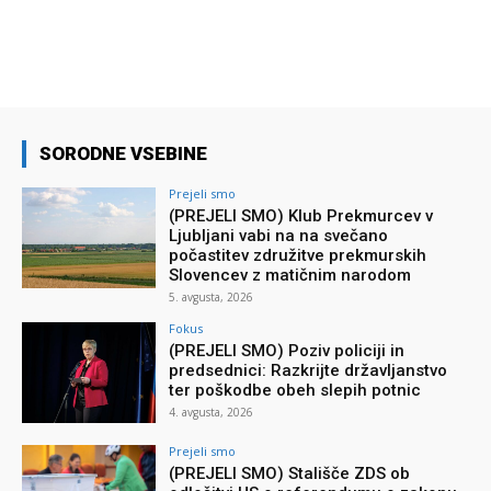
SORODNE VSEBINE
Prejeli smo
(PREJELI SMO) Klub Prekmurcev v
Ljubljani vabi na na svečano
počastitev združitve prekmurskih
Slovencev z matičnim narodom
5. avgusta, 2026
Fokus
(PREJELI SMO) Poziv policiji in
predsednici: Razkrijte državljanstvo
ter poškodbe obeh slepih potnic
4. avgusta, 2026
Prejeli smo
(PREJELI SMO) Stališče ZDS ob