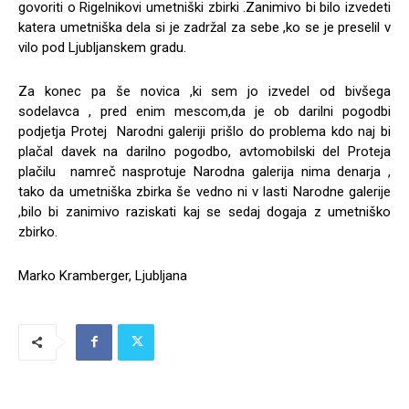
govoriti o Rigelnikovi umetniški zbirki .Zanimivo bi bilo izvedeti
katera umetniška dela si je zadržal za sebe ,ko se je preselil v
vilo pod Ljubljanskem gradu.
Za konec pa še novica ,ki sem jo izvedel od bivšega
sodelavca , pred enim mescom,da je ob darilni pogodbi
podjetja Protej Narodni galeriji prišlo do problema kdo naj bi
plačal davek na darilno pogodbo, avtomobilski del Proteja
plačilu namreč nasprotuje Narodna galerija nima denarja ,
tako da umetniška zbirka še vedno ni v lasti Narodne galerije
,bilo bi zanimivo raziskati kaj se sedaj dogaja z umetniško
zbirko.
Marko Kramberger, Ljubljana