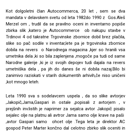
Kot dolgoletni član Autocommerca, 20 let , sem se dva
mandata v delavskem svetu od leta 1982do 1990 z Gos.Aleš
Merzel om , trudil da se pravilno oceni in inventarno popiše
zbirka slik ,katero je Autocommerce ob nakupu stavbe v
Trdinovi 4 od takratne Trgovinske zbornice dobil brez plačila,
slike so pač sodile v inventar,lete pa je trgovinska zbornice
dobila na revers o Narodnega magacina ,kjer so hranili vsa
umetnika dela ,ki so bila zaplenjena ,mogoče pa tudi od same
Narodne galerije ,ki je iz svojih depojev tudi dajala na revers
umetniška dela , pa jih do danes še ni dobila nazaj.Bilo bi
zanimivo raziskati v starih dokumentih arhivih,če niso uničeni
,kot mnogo leteh.
Leta 1990 sva s sodelavcem uspela , da so slike avtorjev
,Jakopič,Jama,Gaspari in ostale ,popisali z avtorjem , v
prejšnih inv.listih je naprimer za sejalca avtor Jakopič pisalo
sejalec olje na platnu ali avtror Jama samo olje krave na paši
,avtor Gaspari samo ohcet olje .Tega leta je direktor AC
gospod Peter Marter končno dal celotno zbirko slik oceniti in