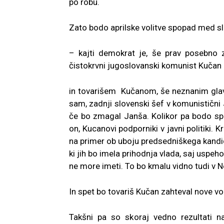
po robu.
Zato bodo aprilske volitve spopad med
– kajti demokrat je, še prav posebno z
čistokrvni jugoslovanski komunist Kučan
in tovarišem Kučanom, še neznanim glavn
sam, zadnji slovenski šef v komunistični 
če bo zmagal Janša. Kolikor pa bodo spet
on, Kucanovi podporniki v javni politiki.
na primer ob uboju predsedniškega kandid
ki jih bo imela prihodnja vlada, saj uspeh
ne more imeti. To bo kmalu vidno tudi v N
In spet bo tovariš Kučan zahteval nove vol
Takšni pa so skoraj vedno rezultati na