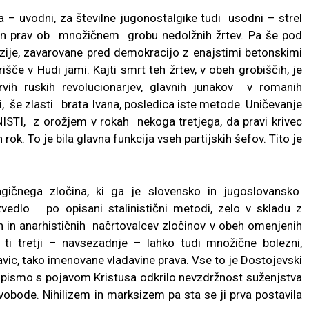
 ta – uvodni, za številne jugonostalgike tudi usodni – strel
jen prav ob množičnem grobu nedolžnih žrtev. Pa še pod
izije, zavarovane pred demokracijo z enajstimi betonskimi
če v Hudi jami. Kajti smrt teh žrtev, v obeh grobiščih, je
rvih ruskih revolucionarjev, glavnih junakov v romanih
 še zlasti brata Ivana, posledica iste metode. Uničevanje
I, z orožjem v rokah nekoga tretjega, da pravi krivec
ok. To je bila glavna funkcija vseh partijskih šefov. Tito je
agičnega zločina, ki ga je slovensko in jugoslovansko
vedlo po opisani stalinistični metodi, zelo v skladu z
 in anarhističnih načrtovalcev zločinov v obeh omenjenih
ti tretji – navsezadnje – lahko tudi množične bolezni,
vic, tako imenovane vladavine prava. Vse to je Dostojevski
to pismo s pojavom Kristusa odkrilo nevzdržnost suženjstva
obode. Nihilizem in marksizem pa sta se ji prva postavila