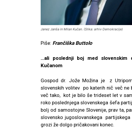
Janez Janša in Milan Kučan. (Slika: arhiv Demokracije)
Piše:
Frančiška Buttolo
…ali poslednji boj med slovenski
Kučanom
Gospod dr. Jože Možina je z Utripom o
slovenskih volitev po katerih nič več ne b
več tako, kot je bilo še trideset let v s
roko poslednjega slovenskega šefa partije 
bolj od samostojne Slovenije, prav ta, pa
slovensko jugoslovanskega partijskega 
grozi že dolgo pričakovani konec.