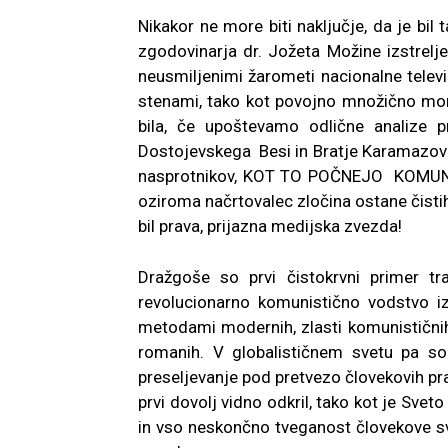
Nikakor ne more biti naključje, da je bil
zgodovinarja dr. Jožeta Možine izstrel
neusmiljenimi žarometi nacionalne telev
stenami, tako kot povojno množično moriš
bila, če upoštevamo odlične analize p
Dostojevskega Besi in Bratje Karamazovi,
nasprotnikov, KOT TO POČNEJO KOMUNIST
oziroma načrtovalec zločina ostane čistih r
bil prava, prijazna medijska zvezda!
Dražgoše so prvi čistokrvni primer tr
revolucionarno komunistično vodstvo iz
metodami modernih, zlasti komunističnih
romanih. V globalističnem svetu pa so 
preseljevanje pod pretvezo človekovih pra
prvi dovolj vidno odkril, tako kot je Sve
in vso neskončno tveganost človekove sv