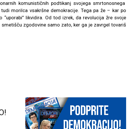
cionarnih komunističnih podtikanj svojega smrtonosnega
, tudi morilca vsakršne demokracije. Tega pa že – kar po
“uporabi” likvidira. Od tod izrek, da revolucija žre svoje
 smetišču zgodovine samo zato, ker ga je zavrgel tovariš
O!