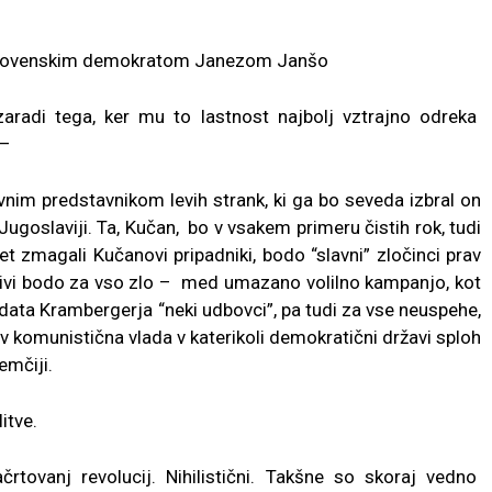
 slovenskim demokratom Janezom Janšo
aradi tega, ker mu to lastnost najbolj vztrajno odreka
 –
im predstavnikom levih strank, ki ga bo seveda izbral on
Jugoslaviji. Ta, Kučan, bo v vsakem primeru čistih rok, tudi
 zmagali Kučanovi pripadniki, bodo “slavni” zločinci prav
 Krivi bodo za vso zlo – med umazano volilno kampanjo, kot
ata Krambergerja “neki udbovci”, pa tudi za vse neuspehe,
ov komunistična vlada v katerikoli demokratični državi sploh
emčiji.
itve.
črtovanj revolucij. Nihilistični. Takšne so skoraj vedno