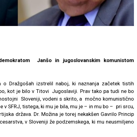
m demokratom Janšo in jugoslovanskim komunistom
 Dražgošah izstrelil naboj, ki naznanja začetek tistih
o, kot je bilo v Titovi Jugoslaviji. Prav tako pa tudi ne bo
amostojni Sloveniji, vodeni s skrito, a močno komunistično
v SFRJ, tistega, ki mu je bila, mu je – in mu bo – pri srcu,
rtijska država. Dr. Možina je torej nekakšen Gavrilo Princip
cesarstva, v Sloveniji že podzemskega, ki mu neusmiljeno