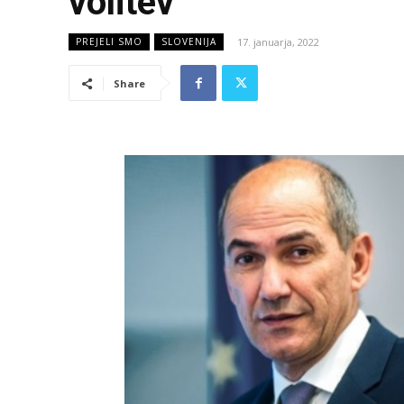
volitev
17. januarja, 2022
PREJELI SMO
SLOVENIJA
Share