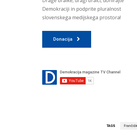
Drage bralke, dragi bralci, donirajte
Demokraciji in podprite pluralnost
slovenskega medijskega prostora!
Donacija
TAGS
Frančišk