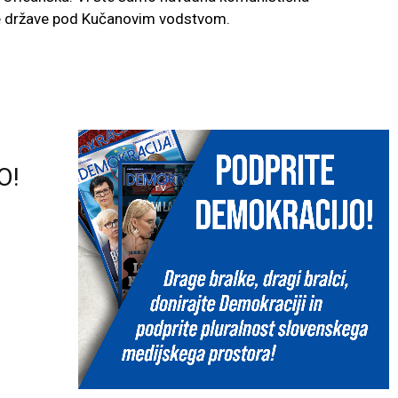
ke države pod Kučanovim vodstvom.
O!