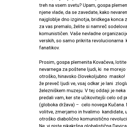
treh na vsem svetu? Upam, gospa plemeni
njene vlade, da se zavedate, kako nevaren,
najgloblje dno izginotja, bridkega konca
za vas premalo, želite si namreč sodelovati
komunističen. Vaše nevladne organizacije,
verskih, so samo prikrita revolucionarna k
fanatikov.
Prosim, gospa plemenita Kovačeva, lotite
nevarnega za poštene ljudi, ki ne morejo vi
otroško, hinavsko človekoljubno masko! Ne
že preveč ljudi ve, vsaj odkar je lani zlo
železniškem muzeju. V tej oddaji je neka f
predali vam, ker ste učikovitejši celo od pr
(globoka država) – celo novega Kučana. M
volitve, zmerjamo in hvalimo kandidate, u
otroško diabolično komunistično revoluci
Ne, vi niste nikakršna globalistična Dev