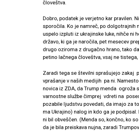
človeštva.
Dobro, podatek je verjetno kar pravilen. 
sporočila. Ko je namreč, po dolgotrajnih 
uspelo izpluti iz ukrajinske luke, nihče ni
državo, ki ga je naročila, pet mesecev pr
drugo oziroma z drugačno hrano, tako da dr
petino lačnega človeštva, vsaj ne tistega, 
Zaradi tega se številni sprašujejo zakaj 
vprašanje v naših medijih pa ni. Namesto 
novica iz ZDA, da Trump menda ogroža 
varnostne službe čimprej vdreti na poses
pozabile ljudstvu povedati, da imajo za 
ma Ukrajino) nalog in kdo ga je podpisal.
ni bil obveščen. (Menda so, končno, ko so
da je bila preiskava nujna, zaradi Trum