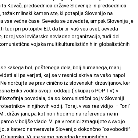
ta Kovač, predsednica države Slovenije in predsednica
 težak mlinski kamen ste, ki potaplja Slovenijo na
 za vse večne čase. Seveda se zavedate, ampak Slovenija je
 tudi pri potopitvi EU, da bi bil vaš ves svet, seveda
 torej vse levičarske nevladne organizacije, tudi del
omunistična vojska multikulturalističnih in globalističnih
 se kakega bolj poštenega dela, bolj humanega, manj
deti ali pa verjeti, kaj se v resnici skriva za vašo napol
 norčujte se prav cinično iz slovenskih državljanov, ker
glasna Erika vodila svojo oddajo ( skupaj s POP TV) v
ilozofinja povedala, da so komunistični boj v Sloveniji
otestnikov in njihovih vodij. Torej, v vas res vidijo – “oni”
i, državljani, pa kot nori hodimo na referendume in
pamo v boljše vlade. Vi pa v resnici zmagujete s svojo
jo, s katero nameravate Slovenijo dokončno “osvoboditi”.
ica Orleanska. Vi ste samo navadna komunistična