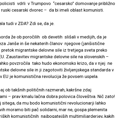
 policisti vdrli v Trumpovo “cesarsko” domovanje približno
 v ruski cesarski dvorec – da bi imeli oblast komunisti.
a tudi v ZDA? Zdi se, da je.
orda že ob poročilih ob devetih slišali v medijih, da je
eza Janše in še nekaterih članov njegove (janšistične
pretok migrantske delovne sile iz tretjega sveta preko
EU. Zaustavitev migrantske delovne sile na slovenskih –
ahko povzročila tako hudo ekonomsko krizo, da v njej ne
ske delovne sile in ji zagotoviti življenjskega standarda v
v EU je komunistična revolucija že povsem uspela.
j ob takšnih političnih razmerah, kakršne zdaj
dami – prav kmalu lačna dobra polovica človeštva. Nič zato!
j sitega, da mu bodo komunistični revolucionarji lahko
ljivih moramo biti pač solidarni, mar ne, gospa plemenita
iških komunističnih najbogatejših multimiljarderjev, kakih