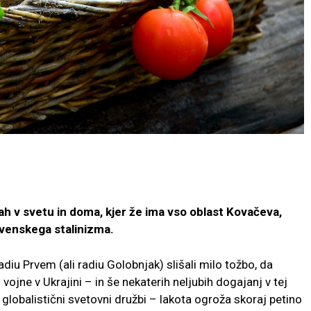
jah v svetu in doma, kjer že ima vso oblast Kovačeva,
venskega stalinizma.
diu Prvem (ali radiu Golobnjak) slišali milo tožbo, da
ojne v Ukrajini – in še nekaterih neljubih dogajanj v tej
i globalistični svetovni družbi – lakota ogroža skoraj petino