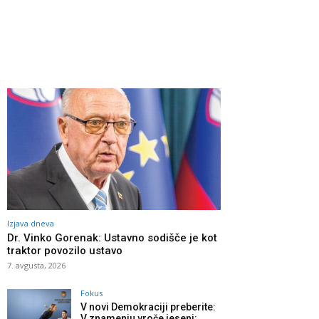
Izjava dneva
Dr. Vinko Gorenak: Ustavno sodišče je kot
traktor povozilo ustavo
7. avgusta, 2026
Fokus
V novi Demokraciji preberite:
V znamenju vroče jeseni: