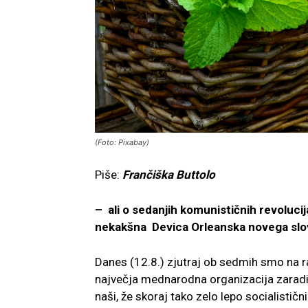
(Foto: Pixabay)
Piše:
Frančiška Buttolo
– ali o sedanjih komunističnih revoluci
nekakšna Devica Orleanska novega slo
Danes (12.8.) zjutraj ob sedmih smo na ra
največja mednarodna organizacija zaradi v
naši, že skoraj tako zelo lepo socialističn