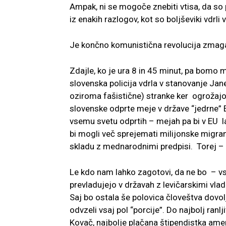
Ampak, ni se mogoče znebiti vtisa, da so
iz enakih razlogov, kot so boljševiki vdrli
Je končno komunistična revolucija zmagal
Zdajle, ko je ura 8 in 45 minut, pa bomo m
slovenska policija vdrla v stanovanje Jan
oziroma fašistične) stranke ker ogrožajo 
slovenske odprte meje v države “jedrne” 
vsemu svetu odprtih – mejah pa bi v EU l
bi mogli več sprejemati milijonske migrant
skladu z mednarodnimi predpisi. Torej – 
Le kdo nam lahko zagotovi, da ne bo – vsa
prevladujejo v državah z levičarskimi vla
Saj bo ostala še polovica človeštva dovol
odvzeli vsaj pol “porcije”. Do najbolj ran
Kovač, najbolje plačana štipendistka amer