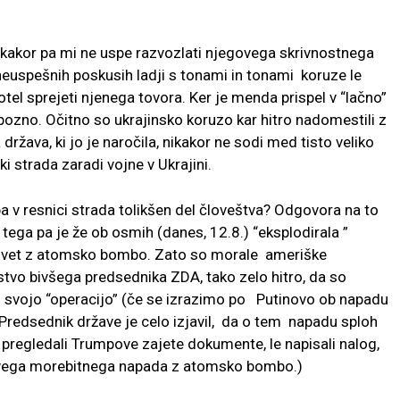
Nikakor pa mi ne uspe razvozlati njegovega skrivnostnega
neuspešnih poskusih ladji s tonami in tonami koruze le
 hotel sprejeti njenega tovora. Ker je menda prispel v “lačno”
epozno. Očitno so ukrajinsko koruzo kar hitro nadomestili z
žava, ki jo je naročila, nikakor ne sodi med tisto veliko
ki strada zaradi vojne v Ukrajini.
pa v resnici strada tolikšen del človeštva? Odgovora na to
tega pa je že ob osmih (danes, 12.8.) “eksplodirala ”
svet z atomsko bombo. Zato so morale ameriške
tvo bivšega predsednika ZDA, tako zelo hitro, da so
to svojo “operacijo” (če se izrazimo po Putinovo ob napadu
 Predsednik države je celo izjavil, da o tem napadu sploh
 pregledali Trumpove zajete dokumente, le napisali nalog,
povega morebitnega napada z atomsko bombo.)