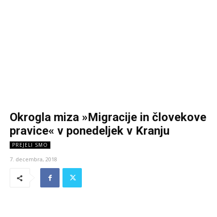
Okrogla miza »Migracije in človekove
pravice« v ponedeljek v Kranju
PREJELI SMO
7. decembra, 2018