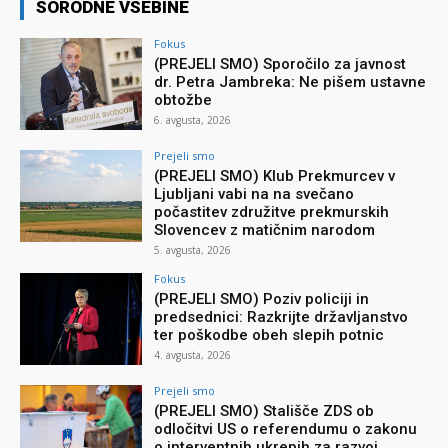
SORODNE VSEBINE
Fokus
(PREJELI SMO) Sporočilo za javnost
dr. Petra Jambreka: Ne pišem ustavne
obtožbe
6. avgusta, 2026
Prejeli smo
(PREJELI SMO) Klub Prekmurcev v
Ljubljani vabi na na svečano
počastitev združitve prekmurskih
Slovencev z matičnim narodom
5. avgusta, 2026
Fokus
(PREJELI SMO) Poziv policiji in
predsednici: Razkrijte državljanstvo
ter poškodbe obeh slepih potnic
4. avgusta, 2026
Prejeli smo
(PREJELI SMO) Stališče ZDS ob
odločitvi US o referendumu o zakonu
o interventnih ukrepih za razvoj