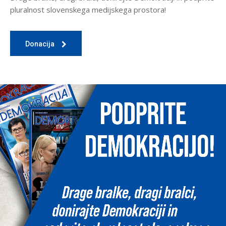
pluralnost slovenskega medijskega prostora!
Donacija