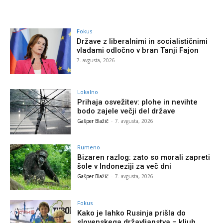
Fokus
Države z liberalnimi in socialističnimi
vladami odločno v bran Tanji Fajon
7. avgusta, 2026
Lokalno
Prihaja osvežitev: plohe in nevihte
bodo zajele večji del države
Gašper Blažič
-
7. avgusta, 2026
Rumeno
Bizaren razlog: zato so morali zapreti
šole v Indoneziji za več dni
Gašper Blažič
-
7. avgusta, 2026
Fokus
Kako je lahko Rusinja prišla do
slovenskega državljanstva – kljub