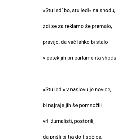
»Stu ledí bo, stu ledí« na shodu,
zdi se za reklamo še premalo,
pravijo, da več lahko bi stalo
v petek jih pri parlamenta vhodu.
»Stu ledi« v naslovu je novice,
bi najraje jih še pomnožili
vrli žurnalisti, postorili,
da prišli bi tja do tisočice.