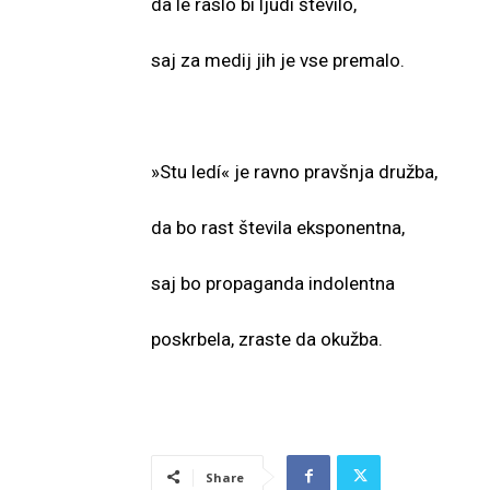
da le raslo bi ljudi število,
saj za medij jih je vse premalo.
»Stu ledí« je ravno pravšnja družba,
da bo rast števila eksponentna,
saj bo propaganda indolentna
poskrbela, zraste da okužba.
Share