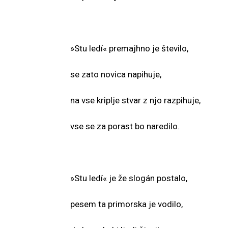
»Stu ledí« premajhno je število,
se zato novica napihuje,
na vse kriplje stvar z njo razpihuje,
vse se za porast bo naredilo.
»Stu ledí« je že slogán postalo,
pesem ta primorska je vodilo,