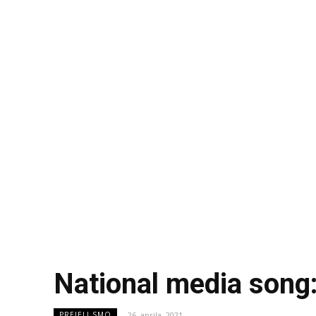
National media song
26. aprila, 2021
PREJELI SMO