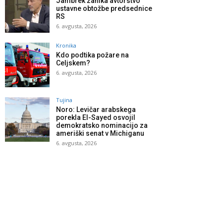
Jambrek zanika avtorstvo
ustavne obtožbe predsednice
RS
6. avgusta, 2026
Kronika
Kdo podtika požare na
Celjskem?
6. avgusta, 2026
Tujina
Noro: Levičar arabskega
porekla El-Sayed osvojil
demokratsko nominacijo za
ameriški senat v Michiganu
6. avgusta, 2026