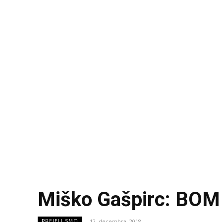
Miško Gašpirc: BO
12. decembra, 2018
PREJELI SMO