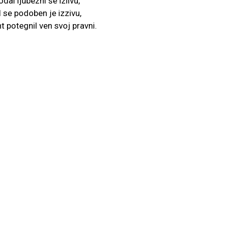
odal ljubezni še izlivu,
l se podoben je izzivu,
 potegnil ven svoj pravni.