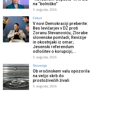
na “bolniško”
5. avgusta, 2026
Fokus
V novi Demokraciji preberite:
Bes levičarjev v DZ proti
Zoranu Stevanoviću; Zlorabe
slovenske pomladi; Revizije
in okostnjaki iz omar;
Jesenski referendum
odločitev o korupciji;...
5. avgusta, 2026
Slovenija
Ob vročinskem valu opozorila
na večjo skrb do
prostoživečih živali
5. avgusta, 2026