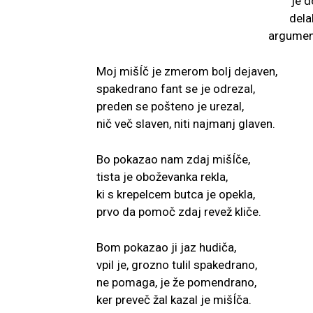
je d
dela
argument
Moj mišÍč je zmerom bolj dejaven,
spakedrano fant se je odrezal,
preden se pošteno je urezal,
nič več slaven, niti najmanj glaven.
Bo pokazao nam zdaj mišÍče,
tista je oboževanka rekla,
ki s krepelcem butca je opekla,
prvo da pomoč zdaj revež kliče.
Bom pokazao ji jaz hudiča,
vpil je, grozno tulil spakedrano,
ne pomaga, je že pomendrano,
ker preveč žal kazal je mišÍča.