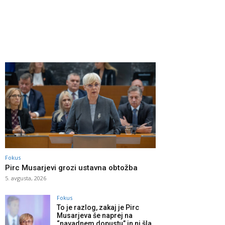
Fokus
Pirc Musarjevi grozi ustavna obtožba
5. avgusta, 2026
Fokus
To je razlog, zakaj je Pirc
Musarjeva še naprej na
“navadnem dopustu” in ni šla