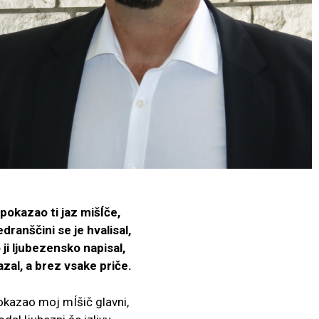
okazao ti jaz mišÍče,
dranščini se je hvalisal,
ji ljubezensko napisal,
zal, a brez vsake priče.
kazao moj mÍšič glavni,