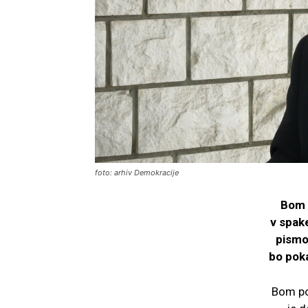
foto: arhiv Demokracije
Bom p
v spake
pismo 
bo poka
Bom po