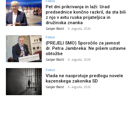
Fokus
Pet dni prikrivanja in laži: Urad
predsednice končno razkril, da sta bili
z njo v avtu ruska prijateljica in
družinska znanka
Gašper Blažič
-
6. avgusta, 2026
Fokus
(PREJELI SMO) Sporočilo za javnost
dr. Petra Jambreka: Ne pišem ustavne
obtožbe
Gašper Blažič
-
6. avgusta, 2026
Fokus
Vlada ne nasprotuje predlogu novele
kazenskega zakonika SD
Gašper Blažič
-
6. avgusta, 2026