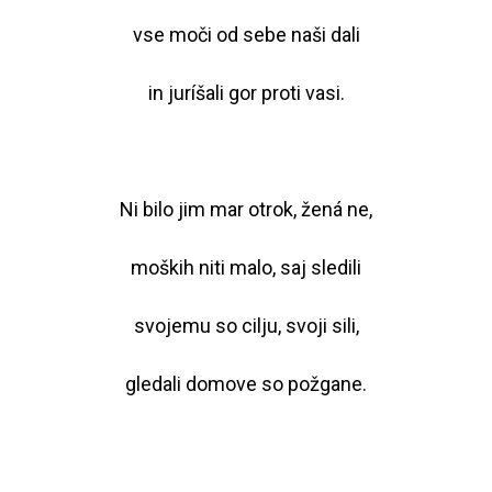
vse moči od sebe naši dali
in juríšali gor proti vasi.
Ni bilo jim mar otrok, žená ne,
moških niti malo, saj sledili
svojemu so cilju, svoji sili,
gledali domove so požgane.