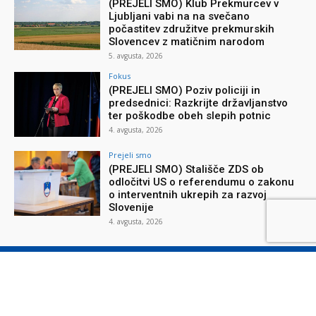
(PREJELI SMO) Klub Prekmurcev v
Ljubljani vabi na na svečano
počastitev združitve prekmurskih
Slovencev z matičnim narodom
5. avgusta, 2026
Fokus
(PREJELI SMO) Poziv policiji in
predsednici: Razkrijte državljanstvo
ter poškodbe obeh slepih potnic
4. avgusta, 2026
Prejeli smo
(PREJELI SMO) Stališče ZDS ob
odločitvi US o referendumu o zakonu
o interventnih ukrepih za razvoj
Slovenije
4. avgusta, 2026
O reviji
O podjetju
Splošni pogoji
Varstvo osebnih podatkov
Piškotki
Stik z nami
Oglaševanje
Naročilnica
Donacije
© Nova obzorja d.o.o., 2026