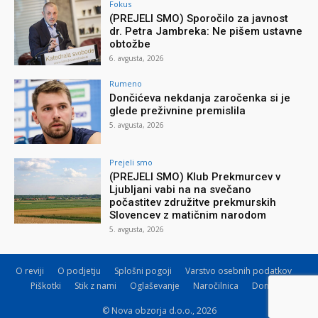
Fokus
(PREJELI SMO) Sporočilo za javnost
dr. Petra Jambreka: Ne pišem ustavne
obtožbe
6. avgusta, 2026
Rumeno
Dončićeva nekdanja zaročenka si je
glede preživnine premislila
5. avgusta, 2026
Prejeli smo
(PREJELI SMO) Klub Prekmurcev v
Ljubljani vabi na na svečano
počastitev združitve prekmurskih
Slovencev z matičnim narodom
5. avgusta, 2026
O reviji
O podjetju
Splošni pogoji
Varstvo osebnih podatkov
Piškotki
Stik z nami
Oglaševanje
Naročilnica
Donacije
© Nova obzorja d.o.o., 2026