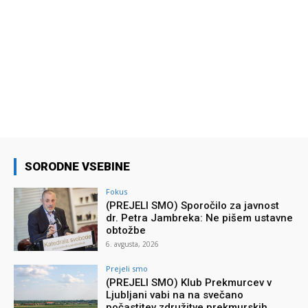
SORODNE VSEBINE
Fokus
(PREJELI SMO) Sporočilo za javnost
dr. Petra Jambreka: Ne pišem ustavne
obtožbe
6. avgusta, 2026
Prejeli smo
(PREJELI SMO) Klub Prekmurcev v
Ljubljani vabi na na svečano
počastitev združitve prekmurskih