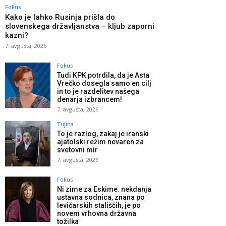
Fokus
Kako je lahko Rusinja prišla do
slovenskega državljanstva – kljub zaporni
kazni?
7. avgusta, 2026
Fokus
Tudi KPK potrdila, da je Asta
Vrečko dosegla samo en cilj
in to je razdelitev našega
denarja izbrancem!
7. avgusta, 2026
Tujina
To je razlog, zakaj je iranski
ajatolski režim nevaren za
svetovni mir
7. avgusta, 2026
Fokus
Ni zime za Eskime: nekdanja
ustavna sodnica, znana po
levičarskih stališčih, je po
novem vrhovna državna
tožilka