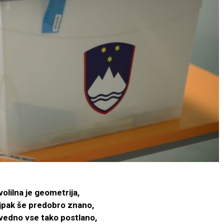
volilna je geometrija,
ajpak še predobro znano,
e vedno vse tako postlano,