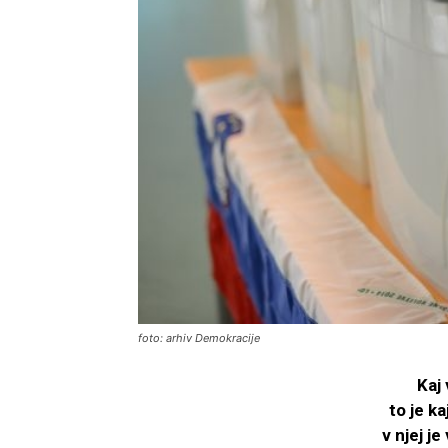
foto: arhiv Demokracije
Kaj 
to je k
v njej j