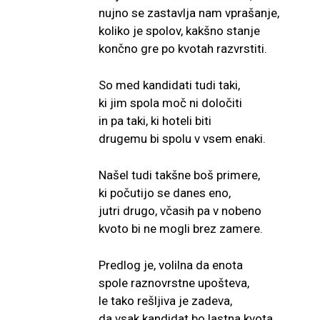
nujno se zastavlja nam vprašanje,
koliko je spolov, kakšno stanje
končno gre po kvotah razvrstiti.
So med kandidati tudi taki,
ki jim spola moč ni določiti
in pa taki, ki hoteli biti
drugemu bi spolu v vsem enaki.
Našel tudi takšne boš primere,
ki počutijo se danes eno,
jutri drugo, včasih pa v nobeno
kvoto bi ne mogli brez zamere.
Predlog je, volilna da enota
spole raznovrstne upošteva,
le tako rešljiva je zadeva,
da vsak kandidat bo lastna kvota.