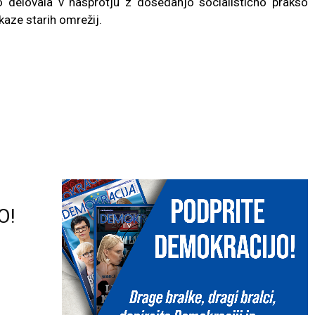
 bo delovala v nasprotju z dosedanjo socialistično prakso
ukaze starih omrežij.
O!