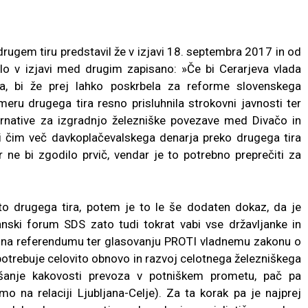
rugem tiru predstavil že v izjavi 18. septembra 2017 in od
bilo v izjavi med drugim zapisano: »Če bi Cerarjeva vlada
ra, bi že prej lahko poskrbela za reforme slovenskega
meru drugega tira resno prisluhnila strokovni javnosti ter
lternative za izgradnjo železniške povezave med Divačo in
i čim več davkoplačevalskega denarja preko drugega tira
 ne bi zgodilo prvič, vendar je to potrebno preprečiti za
 drugega tira, potem je to le še dodaten dokaz, da je
nski forum SDS zato tudi tokrat vabi vse državljanke in
bi na referendumu ter glasovanju PROTI vladnemu zakonu o
potrebuje celovito obnovo in razvoj celotnega železniškega
jšanje kakovosti prevoza v potniškem prometu, pač pa
o na relaciji Ljubljana-Celje). Za ta korak pa je najprej