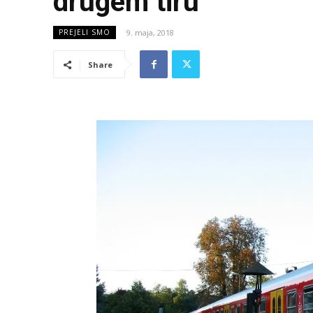
drugem tiru
9. maja, 2018
PREJELI SMO
Share