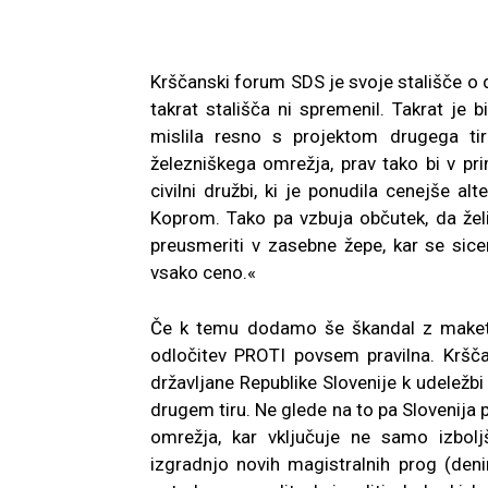
Krščanski forum SDS je svoje stališče o d
takrat stališča ni spremenil. Takrat je 
mislila resno s projektom drugega ti
železniškega omrežja, prav tako bi v pri
civilni družbi, ki je ponudila cenejše a
Koprom. Tako pa vzbuja občutek, da žel
preusmeriti v zasebne žepe, kar se sicer
vsako ceno.«
Če k temu dodamo še škandal z maketo
odločitev PROTI povsem pravilna. Kršča
državljane Republike Slovenije k udelež
drugem tiru. Ne glede na to pa Slovenija 
omrežja, kar vključuje ne samo izbol
izgradnjo novih magistralnih prog (denim