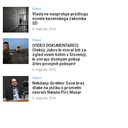
Fokus
Vlada ne nasprotuje predlogu
novele kazenskega zakonika
SD
6. avgusta, 2026
Fokus
(VIDEO DOKUMENTAREC)
Oleksij Jukov bi moral biti za
zgled vsem tistim v Sloveniji,
ki ovirajo dostojen pokop
žrtev povojnih pobojev!
6. avgusta, 2026
Fokus
Nekdanji direktor Sove brez
dlake na jeziku o prometni
nesreči Nataše Pirc Musar
6. avgusta, 2026