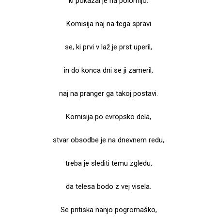
ki pokazal je na polomijo.
Komisija naj na tega spravi
se, ki prvi v laž je prst uperil,
in do konca dni se ji zameril,
naj na pranger ga takoj postavi.
Komisija po evropsko dela,
stvar obsodbe je na dnevnem redu,
treba je slediti temu zgledu,
da telesa bodo z vej visela.
Se pritiska nanjo pogromaško,