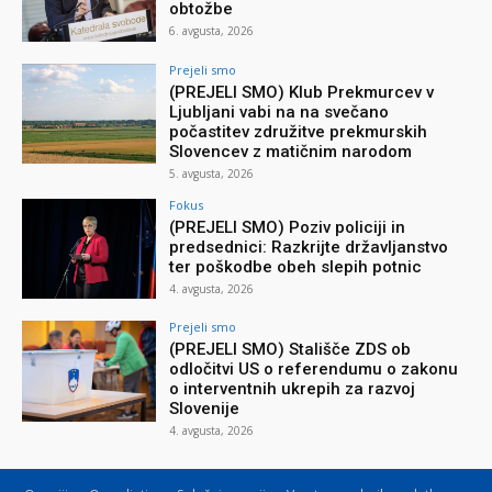
obtožbe
6. avgusta, 2026
Prejeli smo
(PREJELI SMO) Klub Prekmurcev v
Ljubljani vabi na na svečano
počastitev združitve prekmurskih
Slovencev z matičnim narodom
5. avgusta, 2026
Fokus
(PREJELI SMO) Poziv policiji in
predsednici: Razkrijte državljanstvo
ter poškodbe obeh slepih potnic
4. avgusta, 2026
Prejeli smo
(PREJELI SMO) Stališče ZDS ob
odločitvi US o referendumu o zakonu
o interventnih ukrepih za razvoj
Slovenije
4. avgusta, 2026