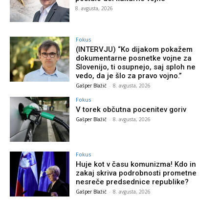
8. avgusta, 2026
Fokus
(INTERVJU) “Ko dijakom pokažem
dokumentarne posnetke vojne za
Slovenijo, ti osupnejo, saj sploh ne
vedo, da je šlo za pravo vojno.”
Gašper Blažič
-
8. avgusta, 2026
Fokus
V torek občutna pocenitev goriv
Gašper Blažič
-
8. avgusta, 2026
Fokus
Huje kot v času komunizma! Kdo in
zakaj skriva podrobnosti prometne
nesreče predsednice republike?
Gašper Blažič
-
8. avgusta, 2026