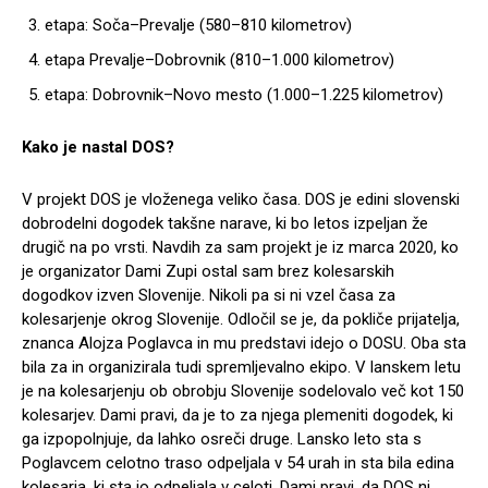
etapa: Soča–Prevalje (580–810 kilometrov)
etapa Prevalje–Dobrovnik (810–1.000 kilometrov)
etapa: Dobrovnik–Novo mesto (1.000–1.225 kilometrov)
Kako je nastal DOS?
V projekt DOS je vloženega veliko časa. DOS je edini slovenski
dobrodelni dogodek takšne narave, ki bo letos izpeljan že
drugič na po vrsti. Navdih za sam projekt je iz marca 2020, ko
je organizator Dami Zupi ostal sam brez kolesarskih
dogodkov izven Slovenije. Nikoli pa si ni vzel časa za
kolesarjenje okrog Slovenije. Odločil se je, da pokliče prijatelja,
znanca Alojza Poglavca in mu predstavi idejo o DOSU. Oba sta
bila za in organizirala tudi spremljevalno ekipo. V lanskem letu
je na kolesarjenju ob obrobju Slovenije sodelovalo več kot 150
kolesarjev. Dami pravi, da je to za njega plemeniti dogodek, ki
ga izpopolnjuje, da lahko osreči druge. Lansko leto sta s
Poglavcem celotno traso odpeljala v 54 urah in sta bila edina
kolesarja, ki sta jo odpeljala v celoti. Dami pravi, da DOS ni