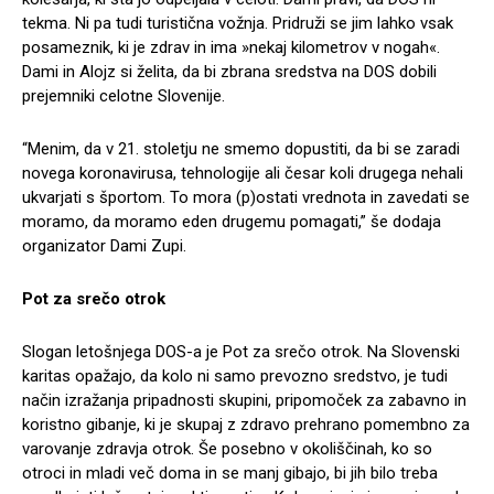
tekma. Ni pa tudi turistična vožnja. Pridruži se jim lahko vsak
posameznik, ki je zdrav in ima »nekaj kilometrov v nogah«.
Dami in Alojz si želita, da bi zbrana sredstva na DOS dobili
prejemniki celotne Slovenije.
“Menim, da v 21. stoletju ne smemo dopustiti, da bi se zaradi
novega koronavirusa, tehnologije ali česar koli drugega nehali
ukvarjati s športom. To mora (p)ostati vrednota in zavedati se
moramo, da moramo eden drugemu pomagati,” še dodaja
organizator Dami Zupi.
Pot za srečo otrok
Slogan letošnjega DOS-a je Pot za srečo otrok. Na Slovenski
karitas opažajo, da kolo ni samo prevozno sredstvo, je tudi
način izražanja pripadnosti skupini, pripomoček za zabavno in
koristno gibanje, ki je skupaj z zdravo prehrano pomembno za
varovanje zdravja otrok. Še posebno v okoliščinah, ko so
otroci in mladi več doma in se manj gibajo, bi jih bilo treba