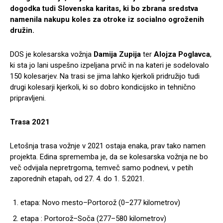
dogodka tudi Slovenska karitas, ki bo zbrana sredstva
namenila nakupu koles za otroke iz socialno ogroženih
družin.
DOS je kolesarska vožnja
Damija Zupija
ter
Alojza Poglavca
,
ki sta jo lani uspešno izpeljana prvič in na kateri je sodelovalo
150 kolesarjev. Na trasi se jima lahko kjerkoli pridružijo tudi
drugi kolesarji kjerkoli, ki so dobro kondicijsko in tehnično
pripravljeni.
Trasa 2021
Letošnja trasa vožnje v 2021 ostaja enaka, prav tako namen
projekta. Edina sprememba je, da se kolesarska vožnja ne bo
več odvijala nepretrgoma, temveč samo podnevi, v petih
zaporednih etapah, od 27. 4. do 1. 5.2021.
etapa: Novo mesto–Portorož (0–277 kilometrov)
etapa : Portorož–Soča (277–580 kilometrov)