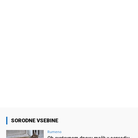
SORODNE VSEBINE
Rumeno
Ob svetovnem dnevu mačk v ospredju