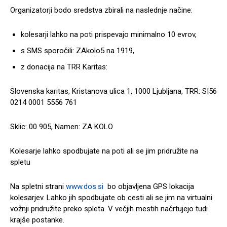
Organizatorji bodo sredstva zbirali na naslednje načine:
kolesarji lahko na poti prispevajo minimalno 10 evrov,
s SMS sporočili: ZAkolo5 na 1919,
z donacija na TRR Karitas:
Slovenska karitas, Kristanova ulica 1, 1000 Ljubljana, TRR: SI56
0214 0001 5556 761
Sklic: 00 905, Namen: ZA KOLO
Kolesarje lahko spodbujate na poti ali se jim pridružite na
spletu
Na spletni strani
www.dos.si
bo objavljena GPS lokacija
kolesarjev. Lahko jih spodbujate ob cesti ali se jim na virtualni
vožnji pridružite preko spleta. V večjih mestih načrtujejo tudi
krajše postanke.