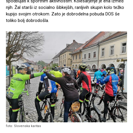
spodbujati k športnim aktivnostim. Kolesarjenje je ena izmed
njih. Žal starši iz socialno šibkejših, ranljivih skupin kolo težko
kupijo svojim otrokom. Zato je dobrodelna pobuda DOS še
toliko bolj dobrodošla.
foto: Slovenska karitas