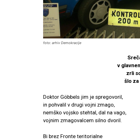
foto: arhiv Demokracije
Sreča
v glavnem
zrli 
šlo za
Doktor Göbbels jim je spregovoril,
in pohvalil v drugi vojni zmago,
nemško vojsko stehtal, dal na vago,
vojnim zmagovalcem silno dvoril.
Bi brez Fronte teritorialne