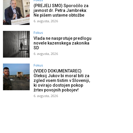
(PREJELI SMO) Sporočilo za
javnost dr. Petra Jambreka:
Ne pišem ustavne obtožbe
6. avgusta, 2026
Fokus
Vlada ne nasprotuje predlogu
novele kazenskega zakonika
SD
6. avgusta, 2026
Fokus
(VIDEO DOKUMENTAREC)
Oleksij Jukov bi moral biti za
zgled vsem tistim v Sloveniji,
ki ovirajo dostojen pokop
žrtev povojnih pobojev!
6. avgusta, 2026