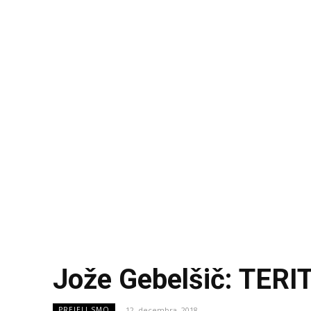
Jože Gebelšič: TE
12. decembra, 2018
PREJELI SMO