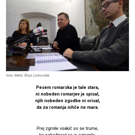
foto: Matic Štojs Lomovšek
Pesem romarska je tale stara,
ni nobeden romarjev je spisal,
njih nobeden zgodbe ni orisal,
da za romanja nihče ne mara.
Prej zgrnile vsakič so se trume,
ko pobožnost se je oznanila,