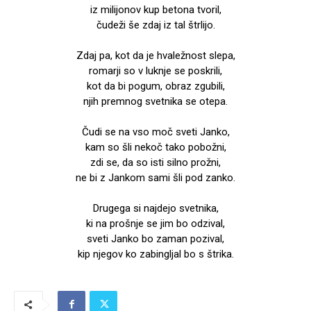
iz milijonov kup betona tvoril,
čudeži še zdaj iz tal štrlijo.
Zdaj pa, kot da je hvaležnost slepa,
romarji so v luknje se poskrili,
kot da bi pogum, obraz zgubili,
njih premnog svetnika se otepa.
Čudi se na vso moč sveti Janko,
kam so šli nekoč tako pobožni,
zdi se, da so isti silno prožni,
ne bi z Jankom sami šli pod zanko.
Drugega si najdejo svetnika,
ki na prošnje se jim bo odzival,
sveti Janko bo zaman pozival,
kip njegov ko zabingljal bo s štrika.