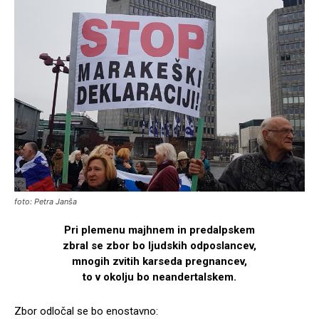
foto: Petra Janša
Pri plemenu majhnem in predalpskem
zbral se zbor bo ljudskih odposlancev,
mnogih zvitih karseda pregnancev,
to v okolju bo neandertalskem.
Zbor odločal se bo enostavno: