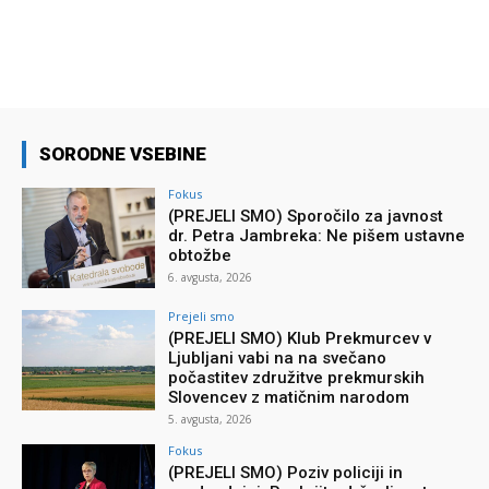
SORODNE VSEBINE
Fokus
(PREJELI SMO) Sporočilo za javnost
dr. Petra Jambreka: Ne pišem ustavne
obtožbe
6. avgusta, 2026
Prejeli smo
(PREJELI SMO) Klub Prekmurcev v
Ljubljani vabi na na svečano
počastitev združitve prekmurskih
Slovencev z matičnim narodom
5. avgusta, 2026
Fokus
(PREJELI SMO) Poziv policiji in