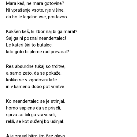
Mara keš, ne mara gotovine?
Ni vprašanje vsote, nje višine,
da bo le legalno vse, postavno.
Kakšen keš, ki zbor naj bi ga maral?
Saj ga ni poznal neandertalec!
Le kateri širi to butalec,
kdo grdo bi pleme rad prevaral?
Res absurdne tukaj so trditve,
a samo zato, da se pokaže,
koliko se v zgodovini laže
in v kameno dobo pot vrnitve.
Ko neandertalec se je strinjal,
homo sapiens da se priséli,
sprva so bili ga vsi veseli,
rekli, se kot suženj bo udinjal.
A je zrasel hitro jim čez glavo,