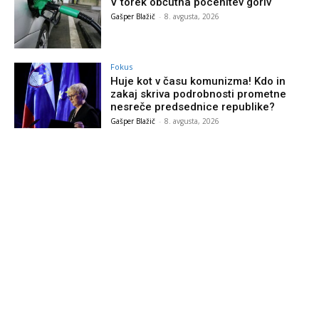
V torek občutna pocenitev goriv
Gašper Blažič
-
8. avgusta, 2026
Fokus
Huje kot v času komunizma! Kdo in
zakaj skriva podrobnosti prometne
nesreče predsednice republike?
Gašper Blažič
-
8. avgusta, 2026