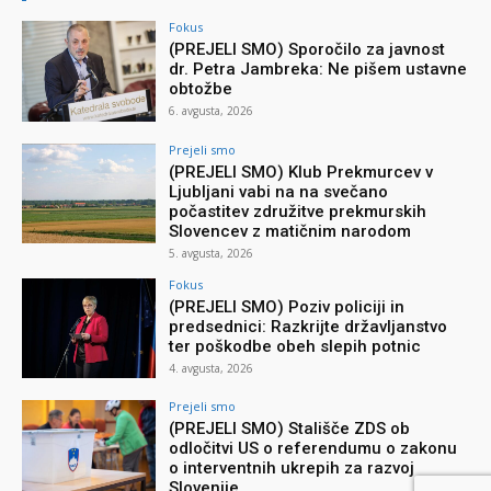
Fokus
(PREJELI SMO) Sporočilo za javnost
dr. Petra Jambreka: Ne pišem ustavne
obtožbe
6. avgusta, 2026
Prejeli smo
(PREJELI SMO) Klub Prekmurcev v
Ljubljani vabi na na svečano
počastitev združitve prekmurskih
Slovencev z matičnim narodom
5. avgusta, 2026
Fokus
(PREJELI SMO) Poziv policiji in
predsednici: Razkrijte državljanstvo
ter poškodbe obeh slepih potnic
4. avgusta, 2026
Prejeli smo
(PREJELI SMO) Stališče ZDS ob
odločitvi US o referendumu o zakonu
o interventnih ukrepih za razvoj
Slovenije