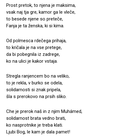
Prost pretok, to njena je maksima,
vsak naj tja gre, kamor ga le vleče,
to besede njene so preteče,
Fanja je ta ženska, ki si kima.
Od polmesca rdečega prihaja,
to kričala je na vse pretege,
da bi pobegnila iz zadrege,
ko na ulici je kakor vstaja.
Stregla ranjencem bo na veliko,
to je rekla, v burko se odela,
solidarnosti si znak pripela,
šla s prerokovo na prsih sliko.
Che je prerok naš in z njim Muhámed,
solidarnost brata vedno brati,
ko nasprotnike je treba klati.
Ljubi Bog, le kam je dala pamet!