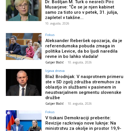
Dr. Boštjan M. Turk o nesreči Pirc
Musarjeve: “Če se je njen kabinet
samo za tisto uro v petek, 31. julija,
zapletel v takšne...
10. avgusta, 2026
Fokus
Aleksander Reberšek opozarja, da je
referendumska pobuda zmaga in
politika Levice, da bo ljudi naredila
revne in bo lahko vladala!
Gašper Blažič
-
10. avgusta, 2026
Izjava dneva
Blaž Brodnjak: V nasprotnem primeru
ste v SD zgolj združba stremuhov za
oblastjo in službami v pasivnem in
neustvarjalnem segmentu slovenske
družbe
Gašper Blažič
-
10. avgusta, 2026
Fokus
V tiskani Demokraciji preberite:
Revizije razkrivajo nove luknje: Na
ministrstvu za okolje in prostor 19,9-