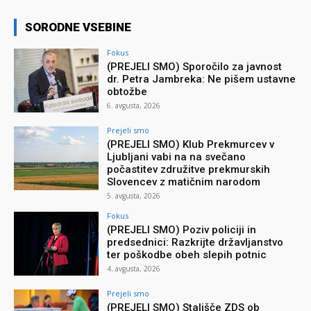
SORODNE VSEBINE
Fokus
(PREJELI SMO) Sporočilo za javnost
dr. Petra Jambreka: Ne pišem ustavne
obtožbe
6. avgusta, 2026
Prejeli smo
(PREJELI SMO) Klub Prekmurcev v
Ljubljani vabi na na svečano
počastitev združitve prekmurskih
Slovencev z matičnim narodom
5. avgusta, 2026
Fokus
(PREJELI SMO) Poziv policiji in
predsednici: Razkrijte državljanstvo
ter poškodbe obeh slepih potnic
4. avgusta, 2026
Prejeli smo
(PREJELI SMO) Stališče ZDS ob