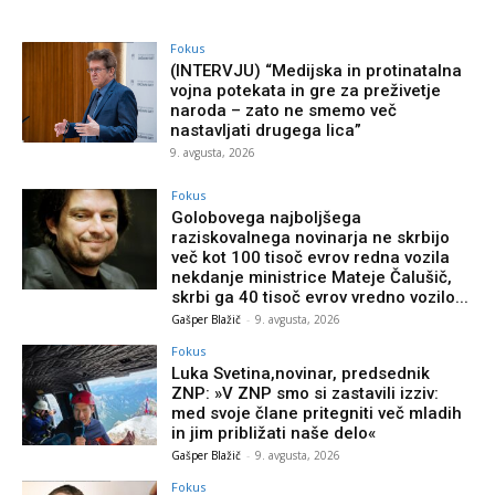
Fokus
(INTERVJU) “Medijska in protinatalna
vojna potekata in gre za preživetje
naroda – zato ne smemo več
nastavljati drugega lica”
9. avgusta, 2026
Fokus
Golobovega najboljšega
raziskovalnega novinarja ne skrbijo
več kot 100 tisoč evrov redna vozila
nekdanje ministrice Mateje Čalušič,
skrbi ga 40 tisoč evrov vredno vozilo...
Gašper Blažič
-
9. avgusta, 2026
Fokus
Luka Svetina,novinar, predsednik
ZNP: »V ZNP smo si zastavili izziv:
med svoje člane pritegniti več mladih
in jim približati naše delo«
Gašper Blažič
-
9. avgusta, 2026
Fokus