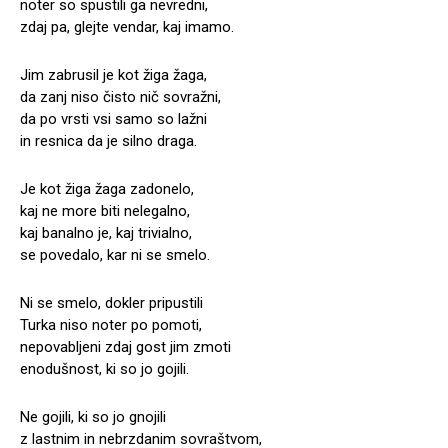
noter so spustili ga nevredni,
zdaj pa, glejte vendar, kaj imamo.
Jim zabrusil je kot žiga žaga,
da zanj niso čisto nič sovražni,
da po vrsti vsi samo so lažni
in resnica da je silno draga.
Je kot žiga žaga zadonelo,
kaj ne more biti nelegalno,
kaj banalno je, kaj trivialno,
se povedalo, kar ni se smelo.
Ni se smelo, dokler pripustili
Turka niso noter po pomoti,
nepovabljeni zdaj gost jim zmoti
enodušnost, ki so jo gojili.
Ne gojili, ki so jo gnojili
z lastnim in nebrzdanim sovraštvom,