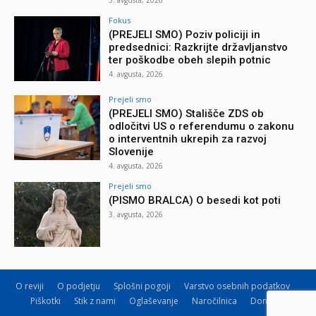
5. avgusta, 2026
Fokus
(PREJELI SMO) Poziv policiji in
predsednici: Razkrijte državljanstvo
ter poškodbe obeh slepih potnic
4. avgusta, 2026
Prejeli smo
(PREJELI SMO) Stališče ZDS ob
odločitvi US o referendumu o zakonu
o interventnih ukrepih za razvoj
Slovenije
4. avgusta, 2026
Prejeli smo
(PISMO BRALCA) O besedi kot poti
3. avgusta, 2026
O reviji
O podjetju
Splošni pogoji
Varstvo osebnih podatkov
Piškotki
Stik z nami
Oglaševanje
Naročilnica
Donacije