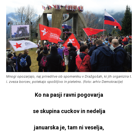
Mnogi opozarjajo, naj prireditve ob spomeniku v Dražgošah, ki jih organizira t.
i. zveza borcev, potekajo spoštljivo in pietetno. (foto: arhiv Demokracije)
Ko na pasji ravni pogovarja
se skupina cuckov in nedelja
januarska je, tam ni veselja,