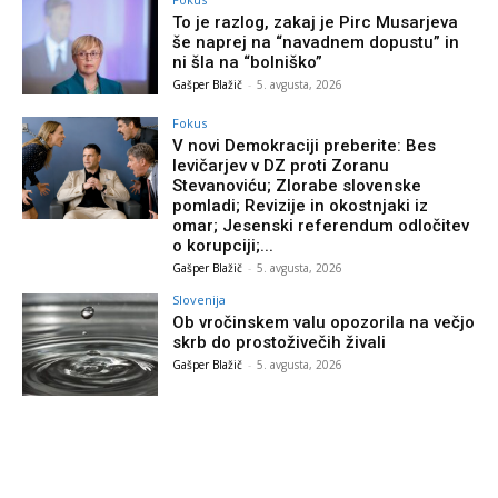
To je razlog, zakaj je Pirc Musarjeva
še naprej na “navadnem dopustu” in
ni šla na “bolniško”
Gašper Blažič
-
5. avgusta, 2026
Fokus
V novi Demokraciji preberite: Bes
levičarjev v DZ proti Zoranu
Stevanoviću; Zlorabe slovenske
pomladi; Revizije in okostnjaki iz
omar; Jesenski referendum odločitev
o korupciji;...
Gašper Blažič
-
5. avgusta, 2026
Slovenija
Ob vročinskem valu opozorila na večjo
skrb do prostoživečih živali
Gašper Blažič
-
5. avgusta, 2026