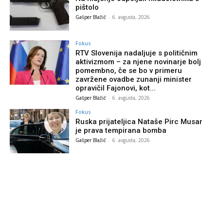
pištolo
Gašper Blažič
-
6. avgusta, 2026
Fokus
RTV Slovenija nadaljuje s političnim
aktivizmom – za njene novinarje bolj
pomembno, če se bo v primeru
zavržene ovadbe zunanji minister
opravičil Fajonovi, kot...
Gašper Blažič
-
6. avgusta, 2026
Fokus
Ruska prijateljica Nataše Pirc Musar
je prava tempirana bomba
Gašper Blažič
-
6. avgusta, 2026