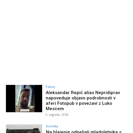
Fokus
Aleksandar Repić alias Nepridiprav
napoveduje objavo podrobnosti v
aferi Fotopub v povezavi z Luko
Mescem
6. avgusta, 2026
Kronika
Na hlajenje odpeljali mladoletnika s