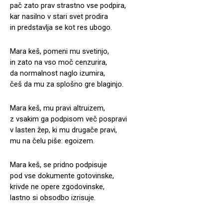
pač zato prav strastno vse podpira,
kar nasilno v stari svet prodira
in predstavlja se kot res ubogo.
Mara keš, pomeni mu svetinjo,
in zato na vso moč cenzurira,
da normalnost naglo izumira,
češ da mu za splošno gre blaginjo.
Mara keš, mu pravi altruizem,
z vsakim ga podpisom več pospravi
v lasten žep, ki mu drugače pravi,
mu na čelu piše: egoizem.
Mara keš, se pridno podpisuje
pod vse dokumente gotovinske,
krivde ne opere zgodovinske,
lastno si obsodbo izrisuje.