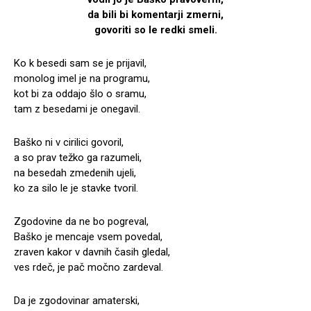
da bili bi komentarji zmerni,
govoriti so le redki smeli.
Ko k besedi sam se je prijavil,
monolog imel je na programu,
kot bi za oddajo šlo o sramu,
tam z besedami je onegavil.
Baško ni v cirilici govoril,
a so prav težko ga razumeli,
na besedah zmedenih ujeli,
ko za silo le je stavke tvoril.
Zgodovine da ne bo pogreval,
Baško je mencaje vsem povedal,
zraven kakor v davnih časih gledal,
ves rdeč, je pač močno zardeval.
Da je zgodovinar amaterski,