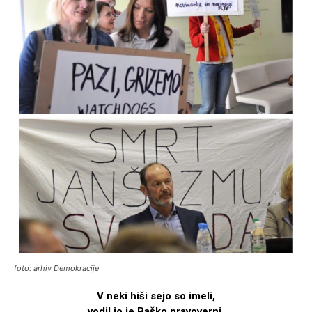
foto: arhiv Demokracije
V neki hiši sejo so imeli,
vodil jo je Baško pravoverni,