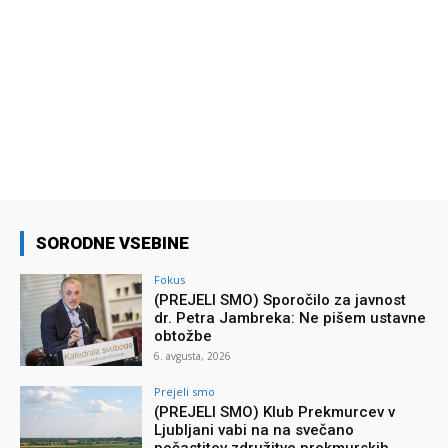
SORODNE VSEBINE
Fokus
(PREJELI SMO) Sporočilo za javnost
dr. Petra Jambreka: Ne pišem ustavne
obtožbe
6. avgusta, 2026
Prejeli smo
(PREJELI SMO) Klub Prekmurcev v
Ljubljani vabi na na svečano
počastitev združitve prekmurskih