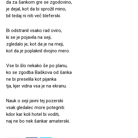
da za šankom gre se zgodovino,
je dejal, kot da bi sprožil mino,
bil tedaj ni niti več bleferski.
Bi odstranil vsako rad oviro,
ki se je pojavila na seji,
zgledalo je, kot da je na meji,
kot da je poplaknil dvojno mero.
Vse bi šlo nekako še po planu,
ko se zgodba Baškova od šanka
ne bi preselila kot pijanka
tja, kjer vidna vsa je na ekranu.
Nauk o seji javni tej pozerski
vsak gledalec more potegniti:
kdor kar koli hotel bi voditi,
naj ne bo nek šankar amaterski.