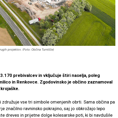
drugih projektov. (Foto: Občina Turnišče)
3.170 prebivalcev in vključuje štiri naselja, poleg
milico in Renkovce. Zgodovinsko je občino zaznamoval
 krojaške.
i združuje vse tri simbole omenjenih obrti. Sama občina pa
rje značilno ravninsko pokrajino, saj jo obkrožajo lepo
 dreves in prijetne dolge kolesarske poti, ki bi navdušile