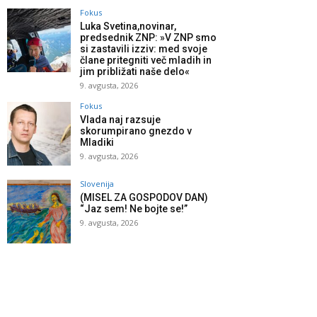
Fokus
Luka Svetina,novinar,
predsednik ZNP: »V ZNP smo
si zastavili izziv: med svoje
člane pritegniti več mladih in
jim približati naše delo«
9. avgusta, 2026
Fokus
Vlada naj razsuje
skorumpirano gnezdo v
Mladiki
9. avgusta, 2026
Slovenija
(MISEL ZA GOSPODOV DAN)
“Jaz sem! Ne bojte se!”
9. avgusta, 2026