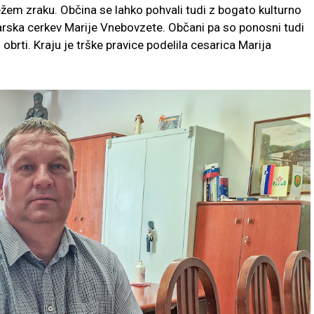
vežem zraku. Občina se lahko pohvali tudi z bogato kulturno
marska cerkev Marije Vnebovzete. Občani pa so ponosni tudi
brti. Kraju je trške pravice podelila cesarica Marija