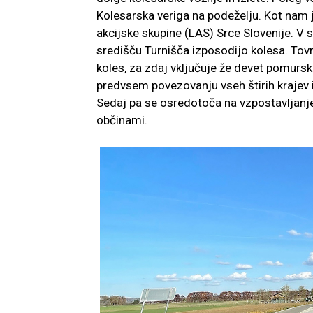
Kolesarska veriga na podeželju. Kot nam j
akcijske skupine (LAS) Srce Slovenije. V sk
središču Turnišča izposodijo kolesa. Tovrs
koles, za zdaj vključuje že devet pomursk
predvsem povezovanju vseh štirih krajev i
Sedaj pa se osredotoča na vzpostavljanje 
občinami.