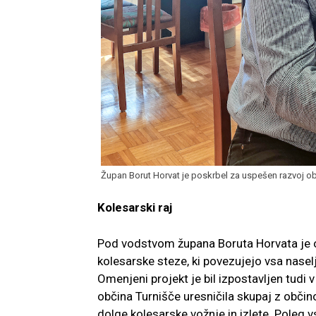
Župan Borut Horvat je poskrbel za uspešen razvoj obč
Kolesarski raj
Pod vodstvom župana Boruta Horvata je o
kolesarske steze, ki povezujejo vsa nasel
Omenjeni projekt je bil izpostavljen tudi 
občina Turnišče uresničila skupaj z obči
dolge kolesarske vožnje in izlete. Poleg v