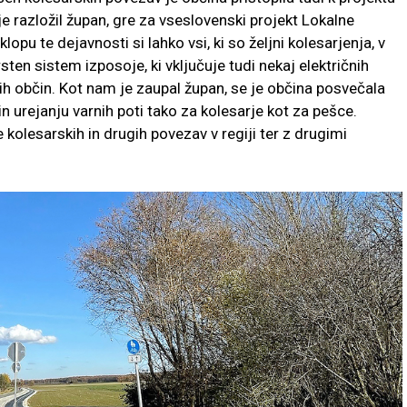
e razložil župan, gre za vseslovenski projekt Lokalne
lopu te dejavnosti si lahko vsi, ki so željni kolesarjenja, v
ten sistem izposoje, ki vključuje tudi nekaj električnih
ih občin. Kot nam je zaupal župan, se je občina posvečala
n urejanju varnih poti tako za kolesarje kot za pešce.
kolesarskih in drugih povezav v regiji ter z drugimi