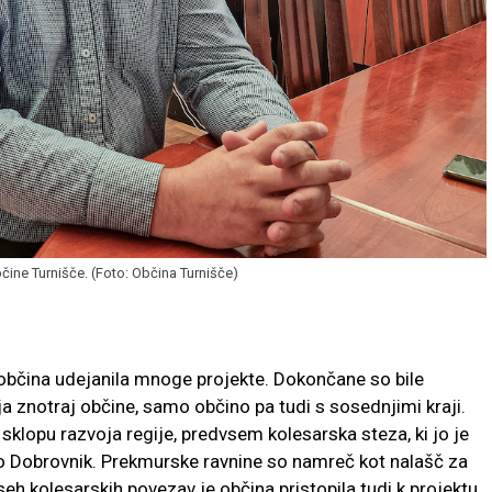
ine Turnišče. (Foto: Občina Turnišče)
bčina udejanila mnoge projekte. Dokončane so bile
ja znotraj občine, samo občino pa tudi s sosednjimi kraji.
v sklopu razvoja regije, predvsem kolesarska steza, ki jo je
no Dobrovnik. Prekmurske ravnine so namreč kot nalašč za
seh kolesarskih povezav je občina pristopila tudi k projektu