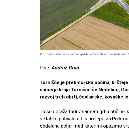
V občini Turnišče se veliko gradi, končanih je bilo tudi več 
Piše:
Andraž Grad
Turnišče je prekmurska občina, ki šteje 
samega kraja Turnišče še Nedelico, Go
razvoj treh obrti, čevljarske, kovaške in
To se odraža tudi v samem grbu občine, k
se lahko pohvali tudi s prelepo za Prekmu
obdelana polja, med katerimi opazimo vrste