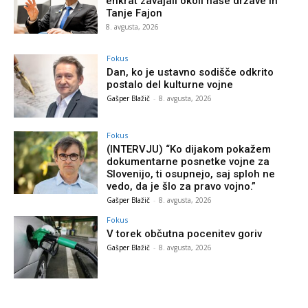
enkrat zavajali okoli naše države in
Tanje Fajon
8. avgusta, 2026
Fokus
Dan, ko je ustavno sodišče odkrito
postalo del kulturne vojne
Gašper Blažič
-
8. avgusta, 2026
Fokus
(INTERVJU) “Ko dijakom pokažem
dokumentarne posnetke vojne za
Slovenijo, ti osupnejo, saj sploh ne
vedo, da je šlo za pravo vojno.”
Gašper Blažič
-
8. avgusta, 2026
Fokus
V torek občutna pocenitev goriv
Gašper Blažič
-
8. avgusta, 2026