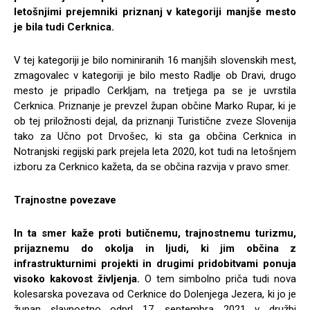
letošnjimi prejemniki priznanj v kategoriji manjše mesto
je bila tudi Cerknica.
V tej kategoriji je bilo nominiranih 16 manjših slovenskih mest,
zmagovalec v kategoriji je bilo mesto Radlje ob Dravi, drugo
mesto je pripadlo Cerkljam, na tretjega pa se je uvrstila
Cerknica. Priznanje je prevzel župan občine Marko Rupar, ki je
ob tej priložnosti dejal, da priznanji Turistične zveze Slovenija
tako za Učno pot Drvošec, ki sta ga občina Cerknica in
Notranjski regijski park prejela leta 2020, kot tudi na letošnjem
izboru za Cerknico kažeta, da se občina razvija v pravo smer.
Trajnostne povezave
In ta smer kaže proti butičnemu, trajnostnemu turizmu,
prijaznemu do okolja in ljudi, ki jim občina z
infrastrukturnimi projekti in drugimi pridobitvami ponuja
visoko kakovost življenja.
O tem simbolno priča tudi nova
kolesarska povezava od Cerknice do Dolenjega Jezera, ki jo je
župan slavnostno odprl 17. septembra 2021 v družbi