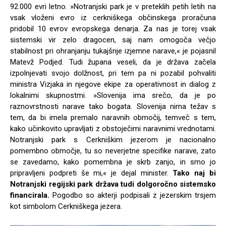
92.000 evri letno. »Notranjski park je v preteklih petih letih na
vsak vloženi evro iz cerkniškega občinskega proračuna
pridobil 10 evrov evropskega denarja. Za nas je torej vsak
sistemski vir zelo dragocen, saj nam omogoča večjo
stabilnost pri ohranjanju tukajšnje izjemne narave,« je pojasnil
Matevž Podjed. Tudi župana veseli, da je država začela
izpolnjevati svojo dolžnost, pri tem pa ni pozabil pohvaliti
ministra Vizjaka in njegove ekipe za operativnost in dialog z
lokalnimi skupnostmi. »Slovenija ima srečo, da je po
raznovrstnosti narave tako bogata. Slovenija nima težav s
tem, da bi imela premalo naravnih območij, temveč s tem,
kako učinkovito upravljati z obstoječimi naravnimi vrednotami.
Notranjski park s Cerkniškim jezerom je nacionalno
pomembno območje, tu so neverjetne specifike narave, zato
se zavedamo, kako pomembna je skrb zanjo, in smo jo
pripravljeni podpreti še mi,« je dejal minister.
Tako naj bi
Notranjski regijski park država tudi dolgoročno sistemsko
financirala.
Pogodbo so akterji podpisali z jezerskim trsjem
kot simbolom Cerkniškega jezera.