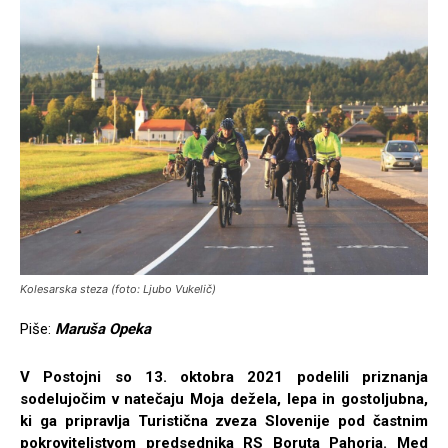
Kolesarska steza (foto: Ljubo Vukelič)
Piše:
Maruša Opeka
V Postojni so 13. oktobra 2021 podelili priznanja
sodelujočim v natečaju Moja dežela, lepa in gostoljubna,
ki ga pripravlja Turistična zveza Slovenije pod častnim
pokroviteljstvom predsednika RS Boruta Pahorja. Med