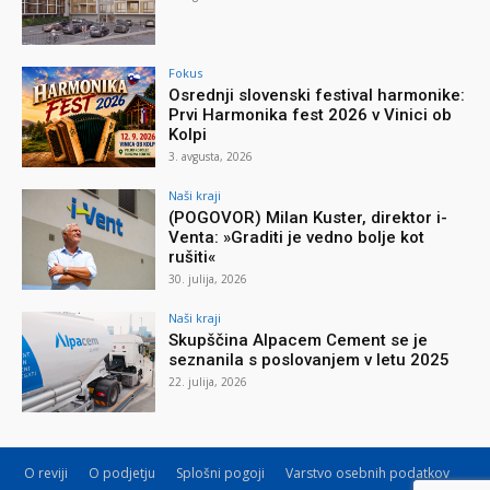
Fokus
Osrednji slovenski festival harmonike:
Prvi Harmonika fest 2026 v Vinici ob
Kolpi
3. avgusta, 2026
Naši kraji
(POGOVOR) Milan Kuster, direktor i-
Venta: »Graditi je vedno bolje kot
rušiti«
30. julija, 2026
Naši kraji
Skupščina Alpacem Cement se je
seznanila s poslovanjem v letu 2025
22. julija, 2026
O reviji
O podjetju
Splošni pogoji
Varstvo osebnih podatkov