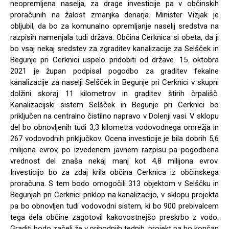
neopremljena naselja, za drage investicije pa v občinskih
proračunih na žalost zmanjka denarja. Minister Vizjak je
obljubil, da bo za komunalno opremljanje naselij sredstva na
razpisih namenjala tudi država. Občina Cerknica si obeta, da ji
bo vsaj nekaj sredstev za zgraditev kanalizacije za Selšček in
Begunje pri Cerknici uspelo pridobiti od države. 15. oktobra
2021 je župan podpisal pogodbo za graditev fekalne
kanalizacije za naselji Selšček in Begunje pri Cerknici v skupni
dolžini skoraj 11 kilometrov in graditev štirih črpališč.
Kanalizacijski sistem Selšček in Begunje pri Cerknici bo
priključen na centralno čistilno napravo v Dolenji vasi. V sklopu
del bo obnovljenih tudi 3,3 kilometra vodovodnega omrežja in
267 vodovodnih priključkov. Ocena investicije je bila dobrih 5,6
milijona evrov, po izvedenem javnem razpisu pa pogodbena
vrednost del znaša nekaj manj kot 4,8 milijona evrov.
Investicijo bo za zdaj krila občina Cerknica iz občinskega
proračuna. S tem bodo omogočili 313 objektom v Selščku in
Begunjah pri Cerknici priklop na kanalizacijo, v sklopu projekta
pa bo obnovljen tudi vodovodni sistem, ki bo 900 prebivalcem
tega dela občine zagotovil kakovostnejšo preskrbo z vodo.
Graditi bodo začeli že v prihodnjih tednih, projekt pa bo končan