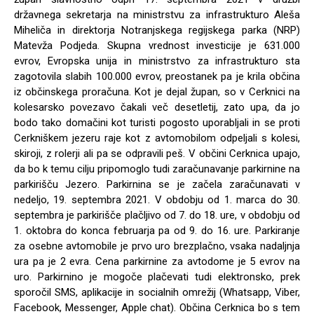
državnega sekretarja na ministrstvu za infrastrukturo Aleša
Miheliča in direktorja Notranjskega regijskega parka (NRP)
Matevža Podjeda. Skupna vrednost investicije je 631.000
evrov, Evropska unija in ministrstvo za infrastrukturo sta
zagotovila slabih 100.000 evrov, preostanek pa je krila občina
iz občinskega proračuna. Kot je dejal župan, so v Cerknici na
kolesarsko povezavo čakali več desetletij, zato upa, da jo
bodo tako domačini kot turisti pogosto uporabljali in se proti
Cerkniškem jezeru raje kot z avtomobilom odpeljali s kolesi,
skiroji, z rolerji ali pa se odpravili peš. V občini Cerknica upajo,
da bo k temu cilju pripomoglo tudi zaračunavanje parkirnine na
parkirišču Jezero. Parkirnina se je začela zaračunavati v
nedeljo, 19. septembra 2021. V obdobju od 1. marca do 30.
septembra je parkirišče plačljivo od 7. do 18. ure, v obdobju od
1. oktobra do konca februarja pa od 9. do 16. ure. Parkiranje
za osebne avtomobile je prvo uro brezplačno, vsaka nadaljnja
ura pa je 2 evra. Cena parkirnine za avtodome je 5 evrov na
uro. Parkirnino je mogoče plačevati tudi elektronsko, prek
sporočil SMS, aplikacije in socialnih omrežij (Whatsapp, Viber,
Facebook, Messenger, Apple chat). Občina Cerknica bo s tem