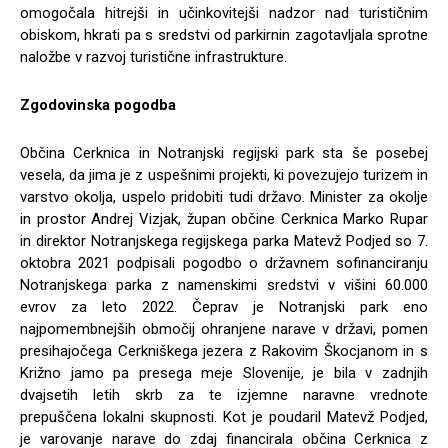
omogočala hitrejši in učinkovitejši nadzor nad turističnim
obiskom, hkrati pa s sredstvi od parkirnin zagotavljala sprotne
naložbe v razvoj turistične infrastrukture.
Zgodovinska pogodba
Občina Cerknica in Notranjski regijski park sta še posebej
vesela, da jima je z uspešnimi projekti, ki povezujejo turizem in
varstvo okolja, uspelo pridobiti tudi državo. Minister za okolje
in prostor Andrej Vizjak, župan občine Cerknica Marko Rupar
in direktor Notranjskega regijskega parka Matevž Podjed so 7.
oktobra 2021 podpisali pogodbo o državnem sofinanciranju
Notranjskega parka z namenskimi sredstvi v višini 60.000
evrov za leto 2022. Čeprav je Notranjski park eno
najpomembnejših območij ohranjene narave v državi, pomen
presihajočega Cerkniškega jezera z Rakovim Škocjanom in s
Križno jamo pa presega meje Slovenije, je bila v zadnjih
dvajsetih letih skrb za te izjemne naravne vrednote
prepuščena lokalni skupnosti. Kot je poudaril Matevž Podjed,
je varovanje narave do zdaj financirala občina Cerknica z